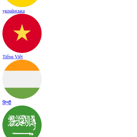
українська
Tiếng Việt
हिन्दी