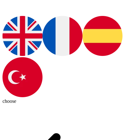
choose