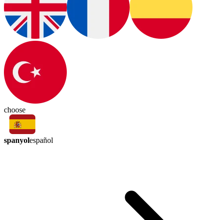
choose
spanyol
español