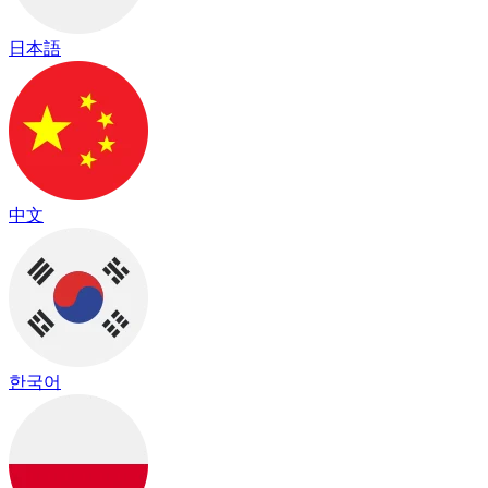
日本語
中文
한국어