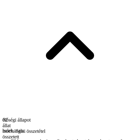
élőségi állapot
02
állat
balek
,
naiv
morfológiai összetétel
összetett