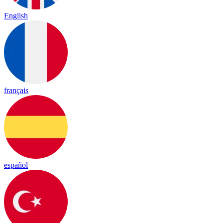
English
français
español