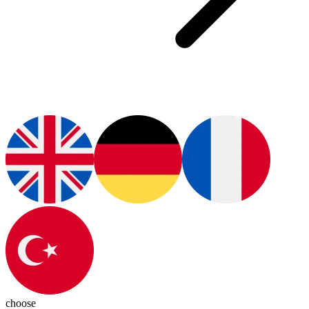
choose