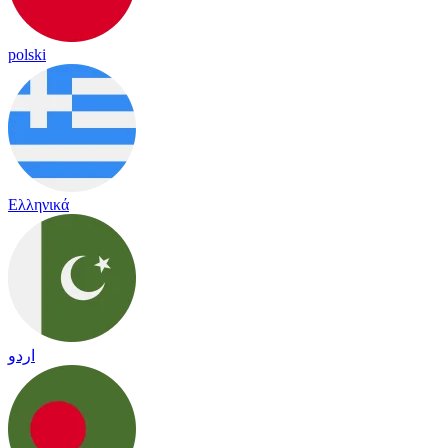
polski
Ελληνικά
اردو