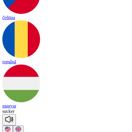
čeština
română
magyar
su
cker