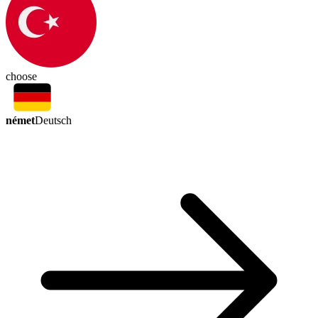
choose
német
Deutsch