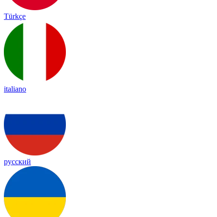
Türkçe
italiano
русский