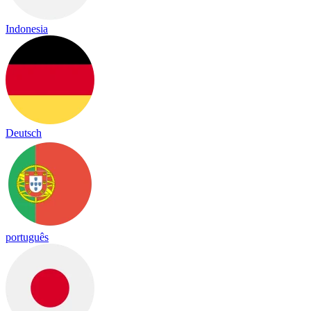
Indonesia
Deutsch
português