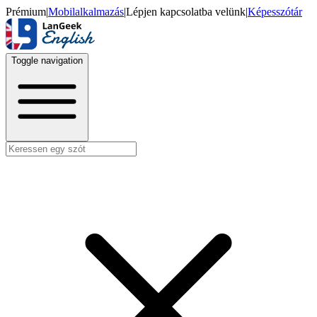
Prémium
|
Mobilalkalmazás
|
Lépjen kapcsolatba velünk
|
Képesszótár
Toggle navigation