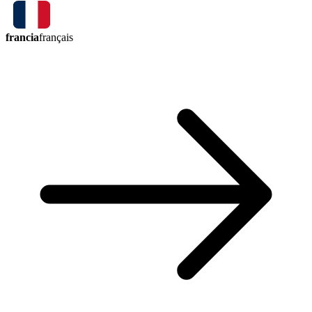
francia
français