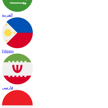
العربية
Filipino
فارسی