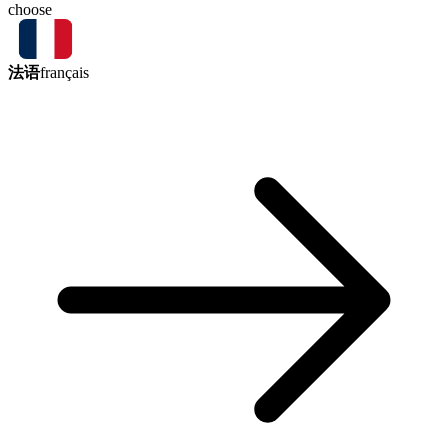
choose
法语
français