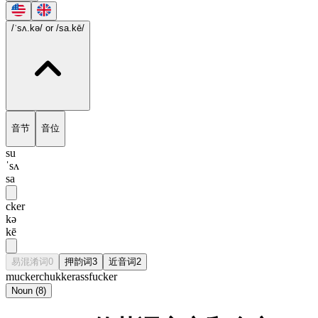
/ˈsʌ.kə/
or /sa.kē/
音节
音位
su
ˈsʌ
sa
cker
kə
kē
易混淆词
0
押韵词
3
近音词
2
mucker
chukker
assfucker
Noun
(
8
)