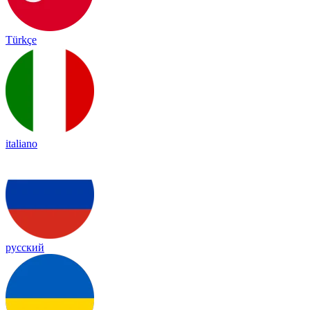
Türkçe
italiano
русский