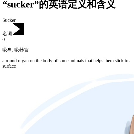
“sucker”的英语定义和含义
Sucker
名词
01
吸盘
,
吸器官
a round organ on the body of some animals that helps them stick to a
surface