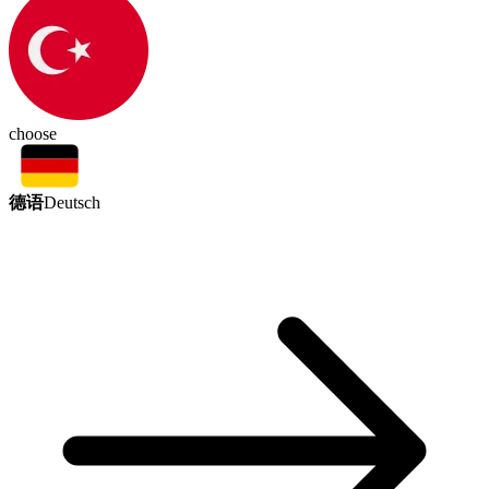
choose
德语
Deutsch