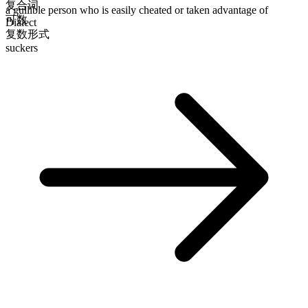
复合词
a gullible person who is easily cheated or taken advantage of
可数
Dialect
复数形式
suckers