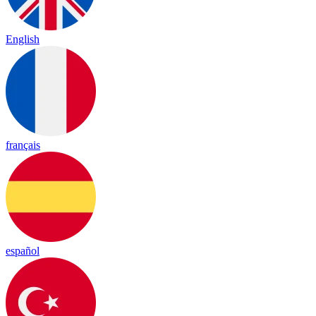
English
français
español