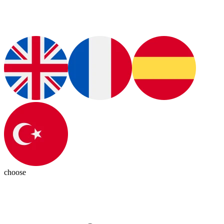
choose