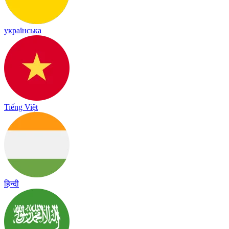
українська
Tiếng Việt
हिन्दी