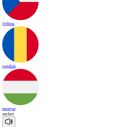
čeština
română
magyar
su
cker