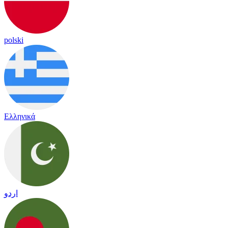
polski
Ελληνικά
اردو