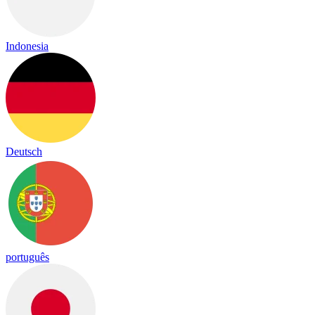
Indonesia
Deutsch
português