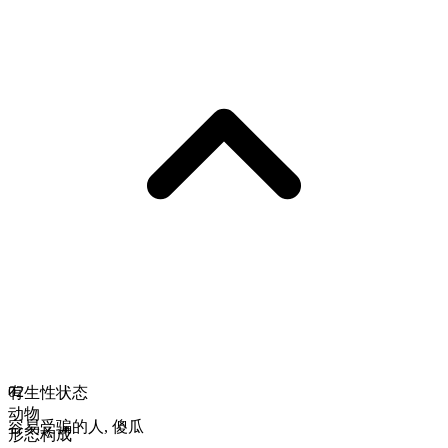
02
有生性状态
动物
容易受骗的人
,
傻瓜
形态构成