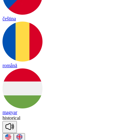
čeština
română
magyar
his
to
ri
cal