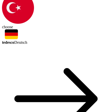
choose
tedesco
Deutsch