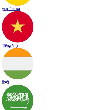
українська
Tiếng Việt
हिन्दी