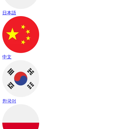
日本語
中文
한국어