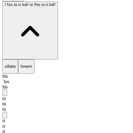
/ˈhɪs.tɒ.rɪ.kəl/
or /his.to.ri.kēl/
sillabe
fonemi
his
ˈhɪs
his
to
tɒ
to
ri
rɪ
ri