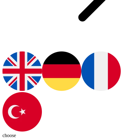
choose