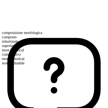
composizione morfologica
composto
relazionale
superlativo
most historical
comparativo
more historical
non graduabile