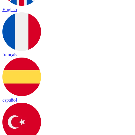
English
français
español