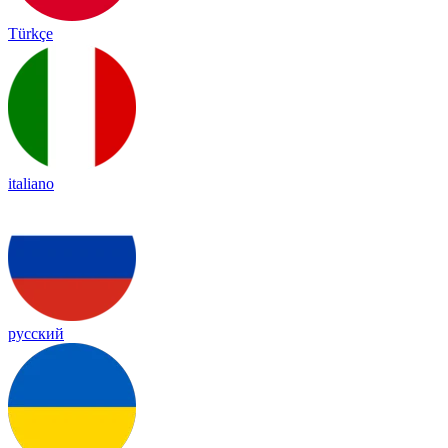
Türkçe
italiano
русский