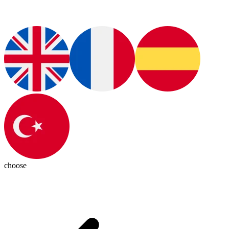
choose