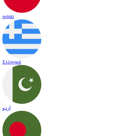
polski
Ελληνικά
اردو