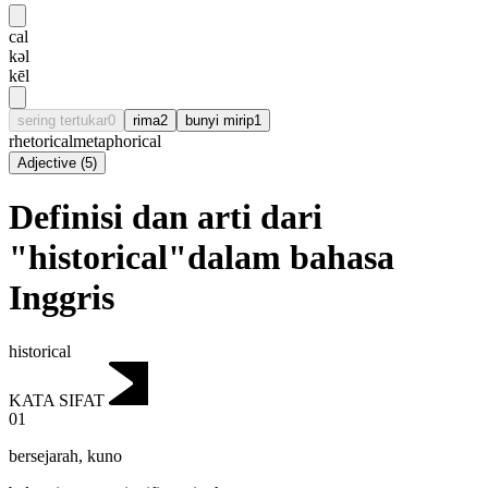
cal
kəl
kēl
sering tertukar
0
rima
2
bunyi mirip
1
rhetorical
metaphorical
Adjective
(
5
)
Definisi dan arti dari
"historical"dalam bahasa
Inggris
historical
KATA SIFAT
01
bersejarah
,
kuno