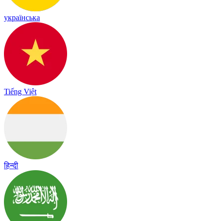
українська
Tiếng Việt
हिन्दी