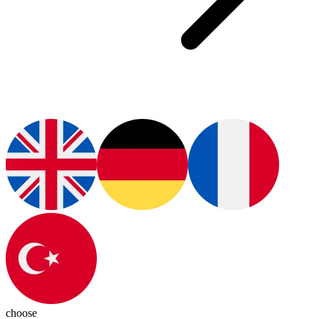
choose