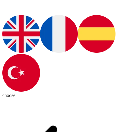
choose