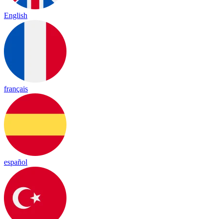
English
français
español