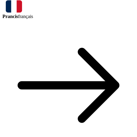
Prancis
français