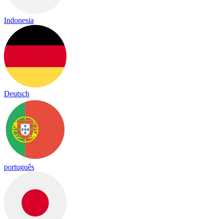
Indonesia
Deutsch
português