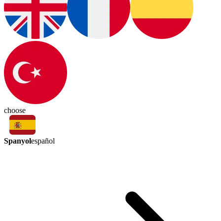
choose
Spanyol
español