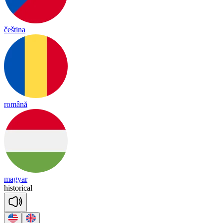
čeština
română
magyar
his
to
ri
cal