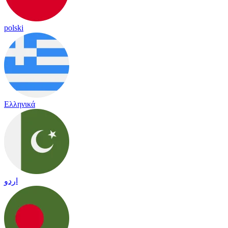
polski
Ελληνικά
اردو