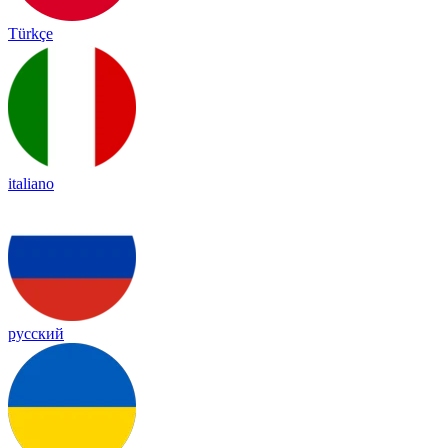
Türkçe
italiano
русский