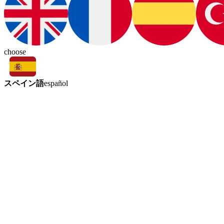
choose
スペイン語
español