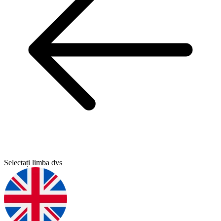
Selectați limba dvs