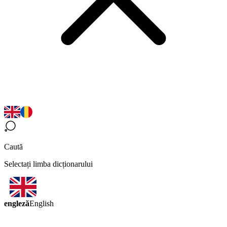
Caută
Selectați limba dicționarului
engleză
English