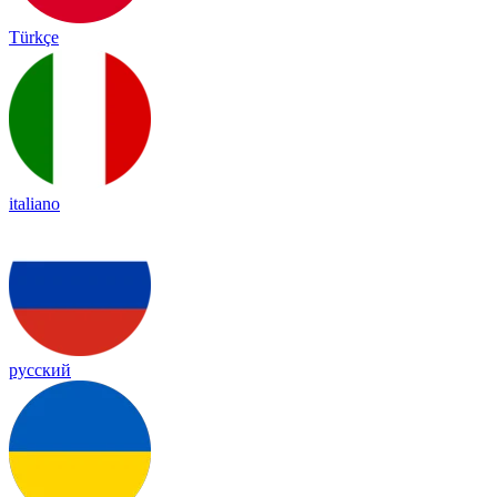
Türkçe
italiano
русский