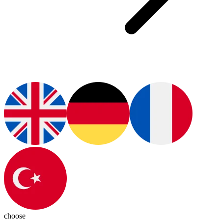
choose