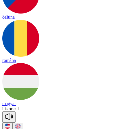
čeština
română
magyar
his
to
ri
cal