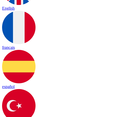
English
français
español