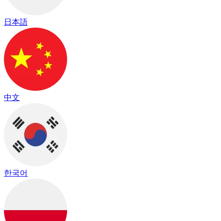
日本語
中文
한국어