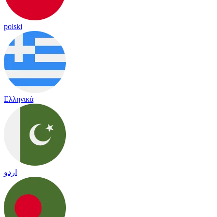
polski
Ελληνικά
اردو