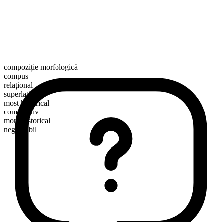
compoziție morfologică
compus
relațional
superlativ
most historical
comparativ
more historical
negradabil