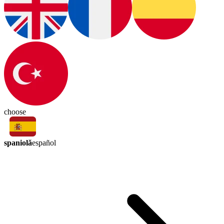
choose
spaniolă
español