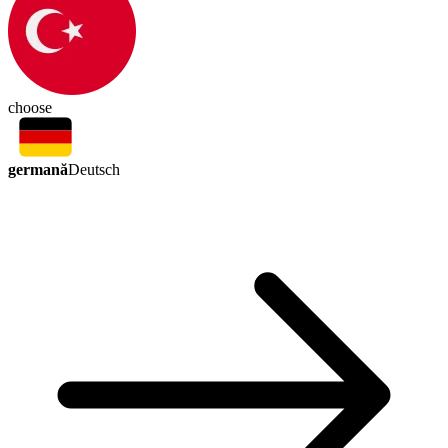
choose
germană
Deutsch