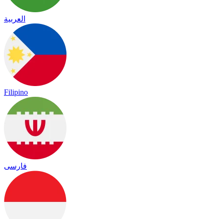
العربية
Filipino
فارسی