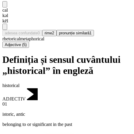
cal
kəl
kēl
adesea confundate
0
rime
2
pronunție similară
1
rhetorical
metaphorical
Adjective
(
5
)
Definiția și sensul cuvântului
„historical” în engleză
historical
ADJECTIV
01
istoric
,
antic
belonging to or significant in the past