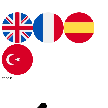
choose