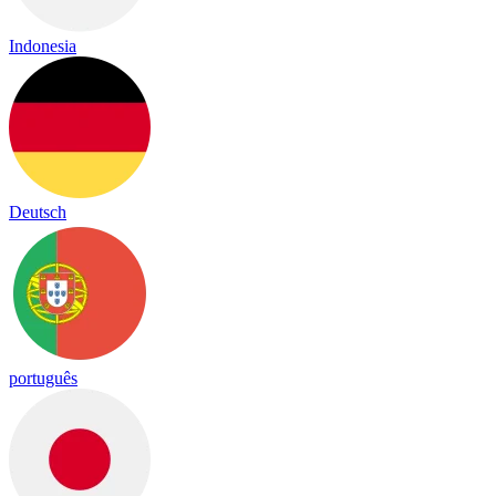
Indonesia
Deutsch
português