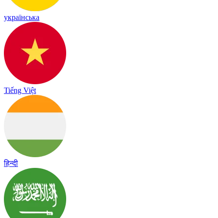
українська
Tiếng Việt
हिन्दी