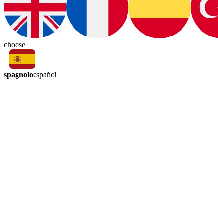
choose
spagnolo
español