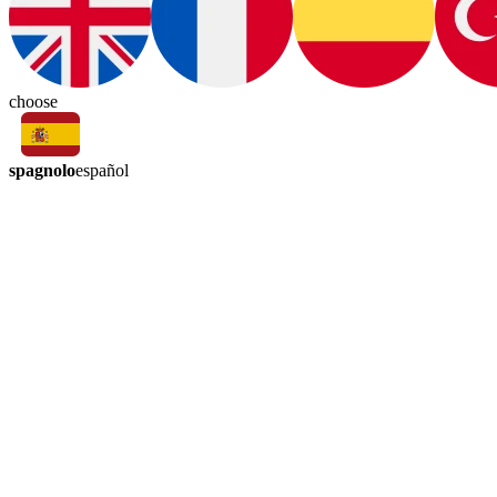
choose
spagnolo
español