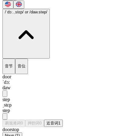
/ˈdɔ:.ˌstɛp/
or /daw.step/
音节
音位
door
ˈdɔ:
daw
step
ˌstɛp
step
易混淆词
0
押韵词
0
近音词
1
doorstop
Noun
(
1
)