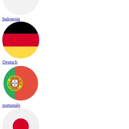
Indonesia
Deutsch
português