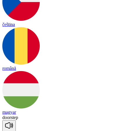
čeština
română
magyar
door
step