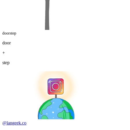
doorstep
door
+
step
@langeek.co