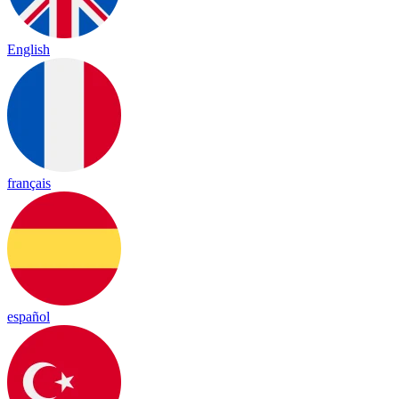
English
français
español