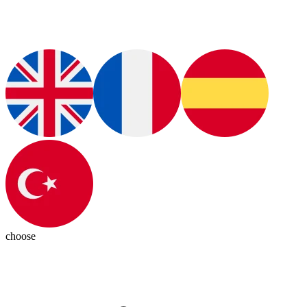
choose