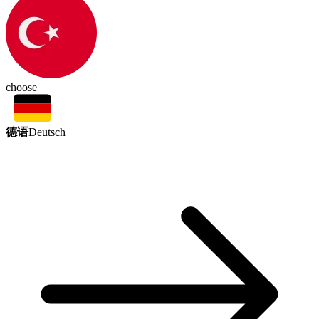
choose
德语
Deutsch