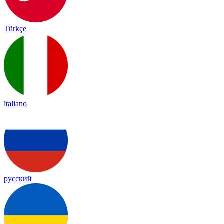
Türkçe
italiano
русский