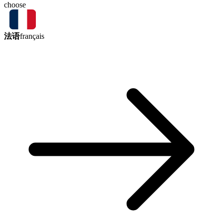
choose
法语
français