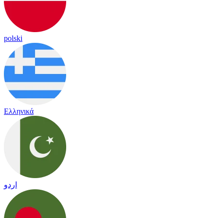
polski
Ελληνικά
اردو