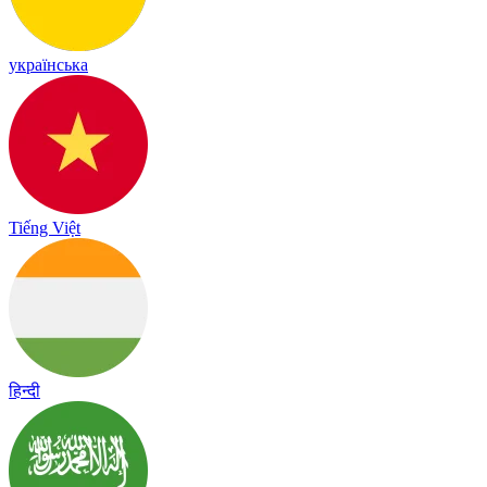
українська
Tiếng Việt
हिन्दी