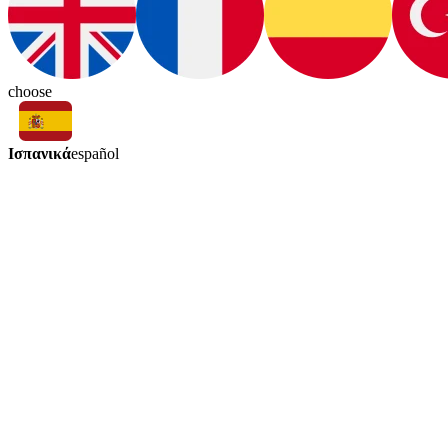
choose
Ισπανικά
español