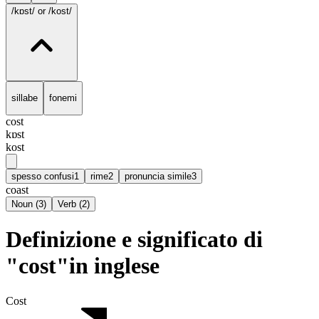
/kɒst/
or /kost/
sillabe
fonemi
cost
kɒst
kost
spesso confusi
1
rime
2
pronuncia simile
3
coast
Noun
(
3
)
Verb
(
2
)
Definizione e significato di
"cost"in inglese
Cost