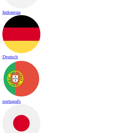
Indonesia
Deutsch
português