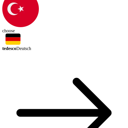
choose
tedesco
Deutsch