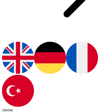
choose