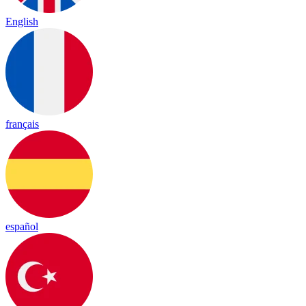
English
français
español