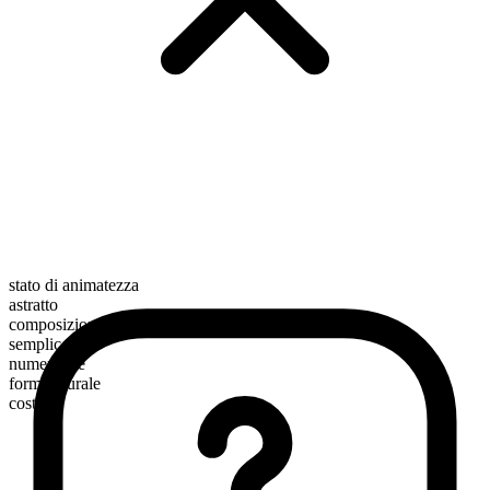
stato di animatezza
astratto
composizione morfologica
semplice
numerabile
forma plurale
costs