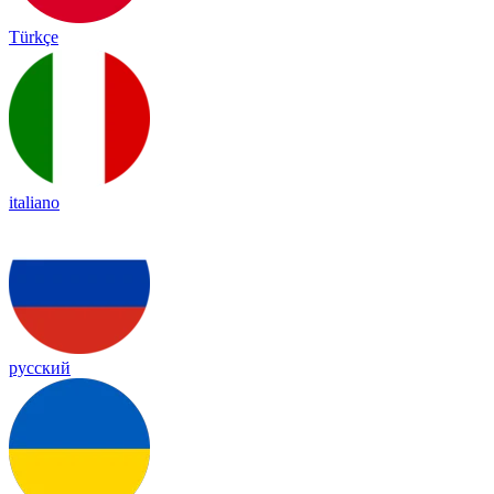
Türkçe
italiano
русский