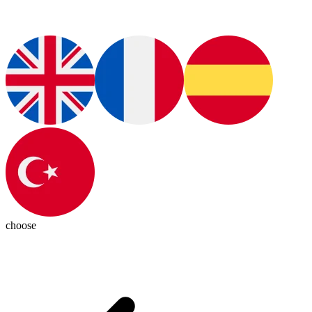
choose