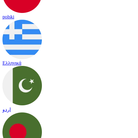
polski
Ελληνικά
اردو