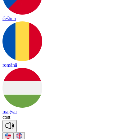
čeština
română
magyar
cost