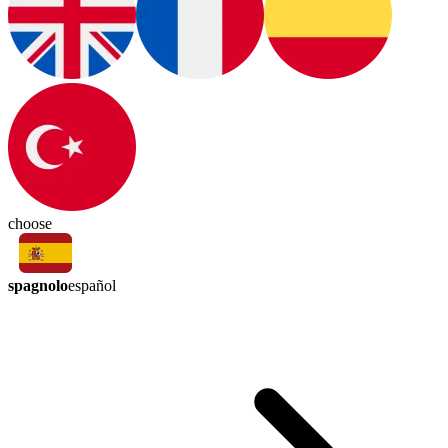
choose
spagnolo
español