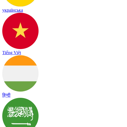
українська
Tiếng Việt
हिन्दी