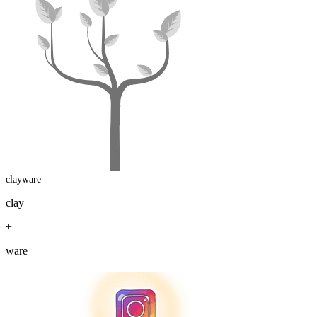
clayware
clay
+
ware