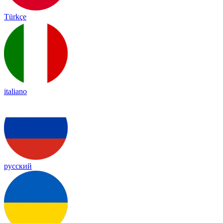
Türkçe
italiano
русский