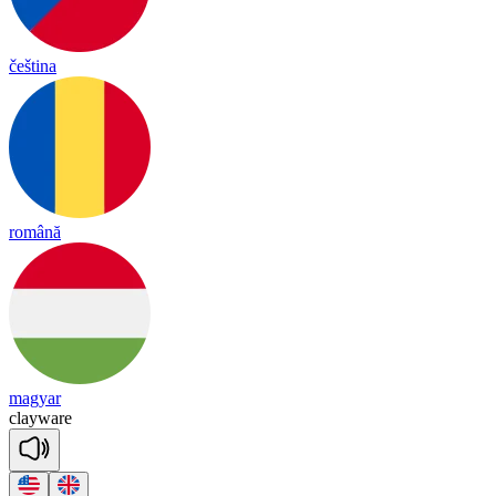
čeština
română
magyar
clay
ware