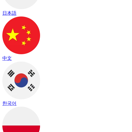
日本語
中文
한국어