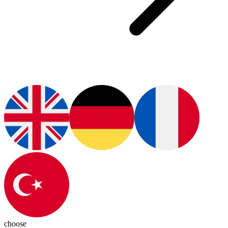
choose