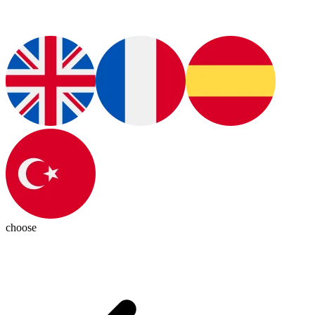
choose