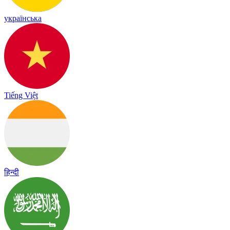
українська
Tiếng Việt
हिन्दी