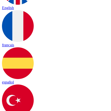
English
français
español