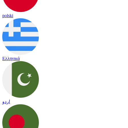
polski
Ελληνικά
اردو