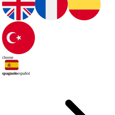
choose
spagnolo
español