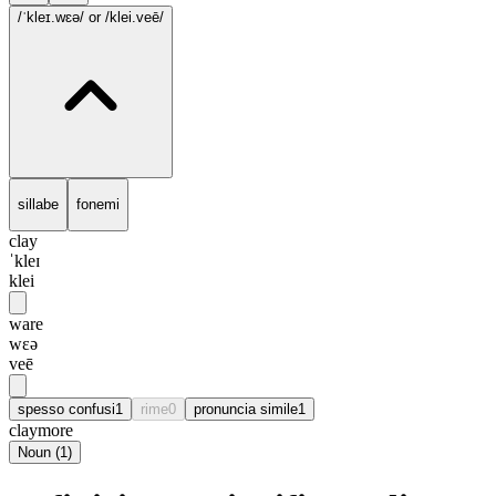
/ˈkleɪ.wɛə/
or /klei.veē/
sillabe
fonemi
clay
ˈkleɪ
klei
ware
wɛə
veē
spesso confusi
1
rime
0
pronuncia simile
1
claymore
Noun
(
1
)