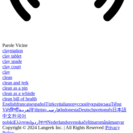
Parole Vicine
claymation
clay tablet
clay spade
clay court
clay
clean
clean and jerk
clean as a pin
clean as a whistle
clean bill of health
English
français
español
Türkçe
italiano
русский
українська
Tiếng
Việt
हिन्दी
العربية
Filipino
فارسی
Indonesia
Deutsch
português
日本語
中文
한국어
polski
Ελληνικά
اردو
বাংলা
Nederlands
svenska
čeština
română
magyar
Copyright © 2024 Langeek Inc. | All Rights Reserved |
Privacy
Policy