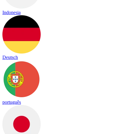
Indonesia
Deutsch
português