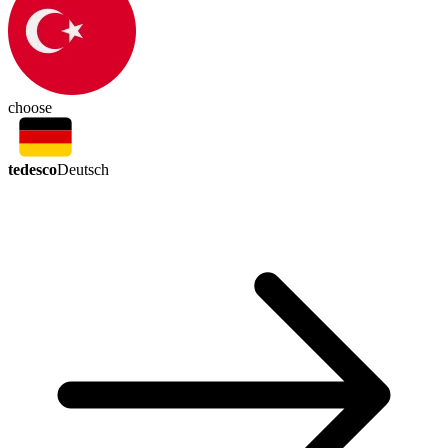
choose
tedesco
Deutsch