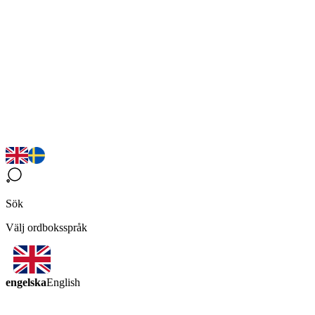
Sök
Välj ordboksspråk
engelska
English