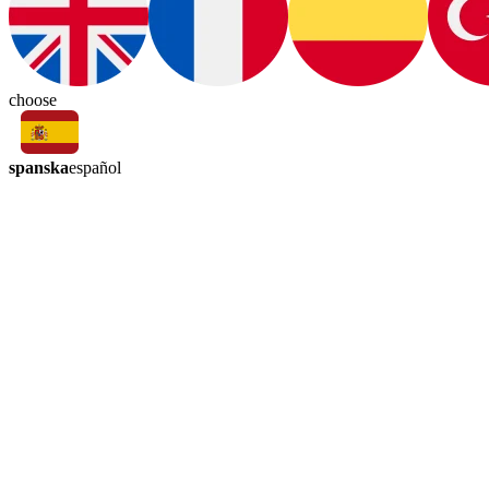
choose
spanska
español