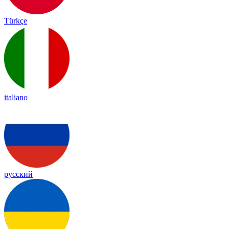
Türkçe
italiano
русский