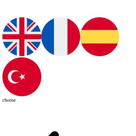
choose