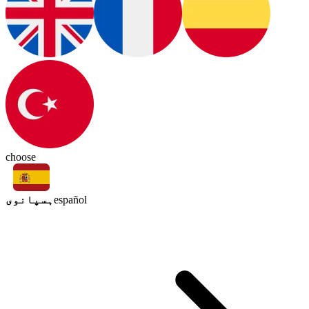
choose
ہسپانوی
español