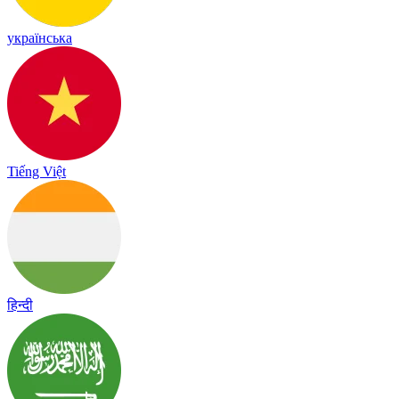
українська
Tiếng Việt
हिन्दी