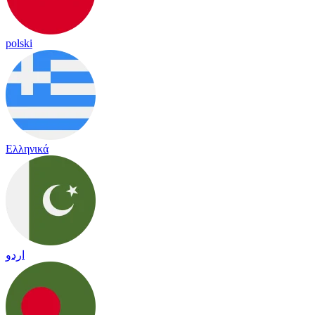
polski
Ελληνικά
اردو