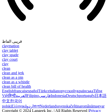
قریبی الفاظ
claymation
clay tablet
clay spade
clay court
clay
clean
clean and jerk
clean as a pin
clean as a whistle
clean bill of health
English
français
español
Türkçe
italiano
русский
українська
Tiếng
Việt
हिन्दी
العربية
Filipino
فارسی
Indonesia
Deutsch
português
日本語
中文
한국어
polski
Ελληνικά
اردو
বাংলা
Nederlands
svenska
čeština
română
magyar
Copyright © 2024 Langeek Inc. | All Rights Reserved |
Privacy