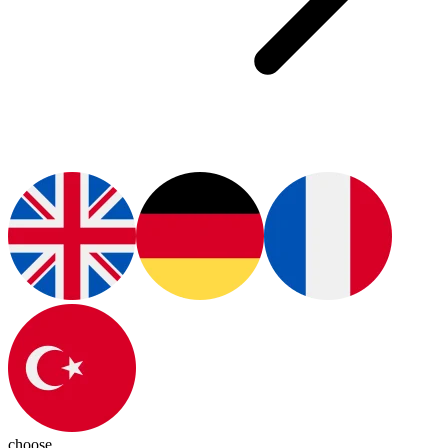
choose