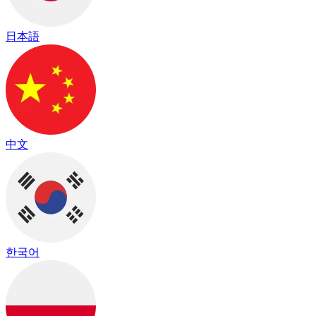
日本語
中文
한국어