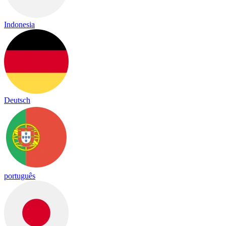
Indonesia
Deutsch
português