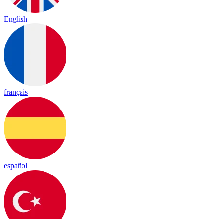
English
français
español