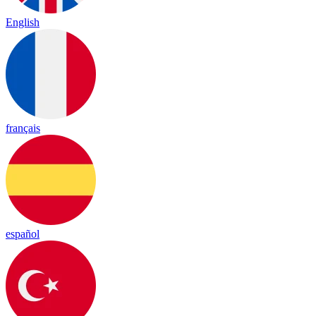
English
français
español