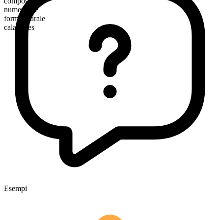
composto
numerabile
forma plurale
calamities
Esempi