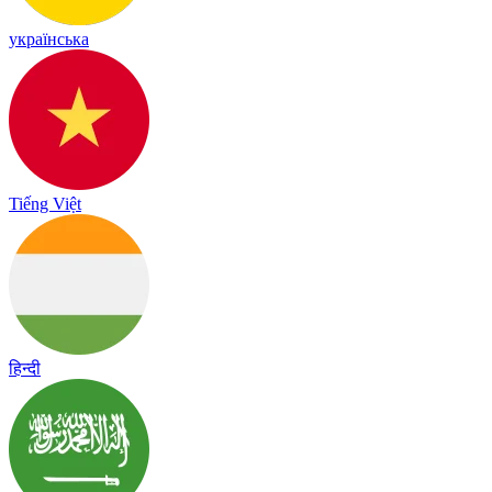
українська
Tiếng Việt
हिन्दी