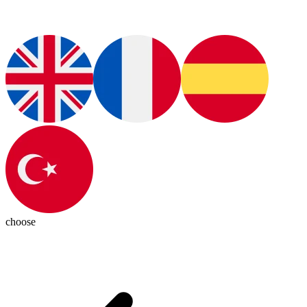
choose