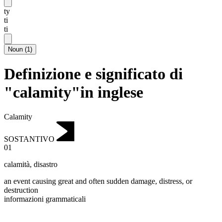
ty
ti
ti
Noun
(
1
)
Definizione e significato di
"calamity"in inglese
Calamity
SOSTANTIVO
01
calamità
,
disastro
an event causing great and often sudden damage, distress, or
destruction
informazioni grammaticali