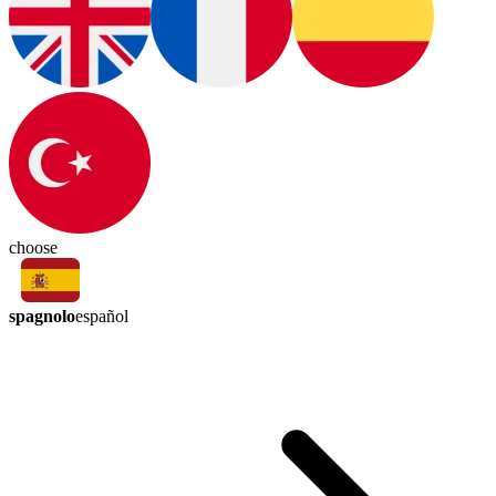
choose
spagnolo
español