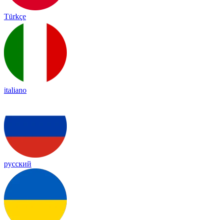
Türkçe
italiano
русский