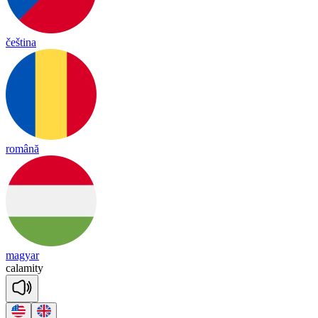
čeština
română
magyar
ca
la
mi
ty