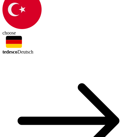
choose
tedesco
Deutsch