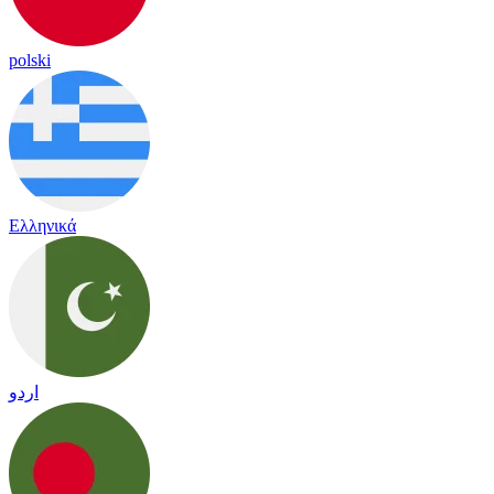
polski
Ελληνικά
اردو