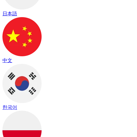
日本語
中文
한국어