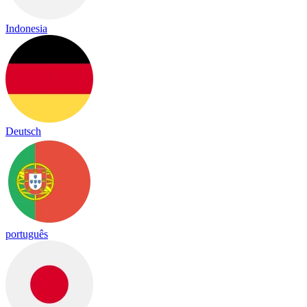
Indonesia
Deutsch
português