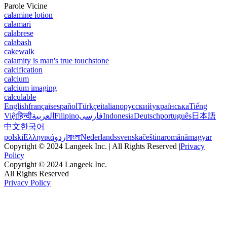
Parole Vicine
calamine lotion
calamari
calabrese
calabash
cakewalk
calamity is man's true touchstone
calcification
calcium
calcium imaging
calculable
English
français
español
Türkçe
italiano
русский
українська
Tiếng
Việt
हिन्दी
العربية
Filipino
فارسی
Indonesia
Deutsch
português
日本語
中文
한국어
polski
Ελληνικά
اردو
বাংলা
Nederlands
svenska
čeština
română
magyar
Copyright © 2024 Langeek Inc. | All Rights Reserved |
Privacy
Policy
Copyright © 2024 Langeek Inc.
All Rights Reserved
Privacy Policy