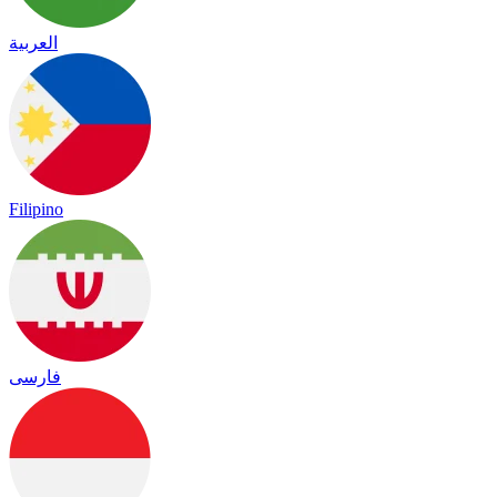
العربية
Filipino
فارسی