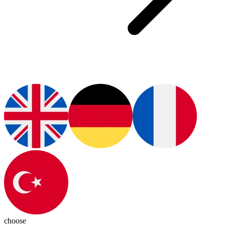
choose