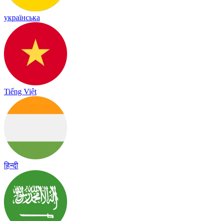
українська
Tiếng Việt
हिन्दी