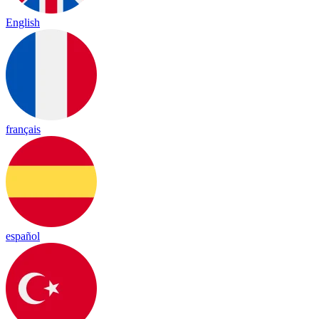
English
français
español