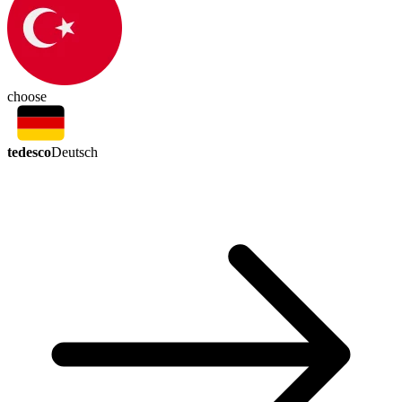
choose
tedesco
Deutsch