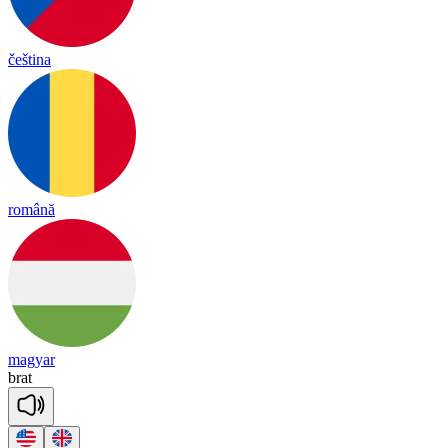
čeština
română
magyar
brat