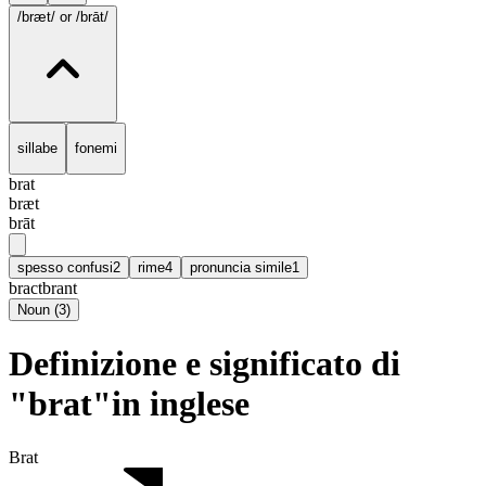
/bræt/
or /brāt/
sillabe
fonemi
brat
bræt
brāt
spesso confusi
2
rime
4
pronuncia simile
1
bract
brant
Noun
(
3
)
Definizione e significato di
"brat"in inglese
Brat