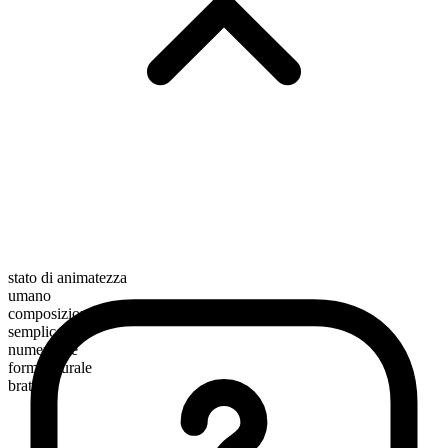
stato di animatezza
umano
composizione morfologica
semplice
numerabile
forma plurale
brats