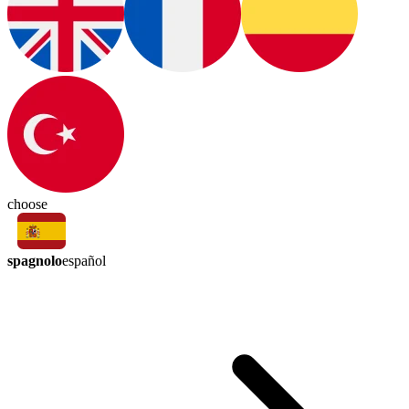
choose
spagnolo
español