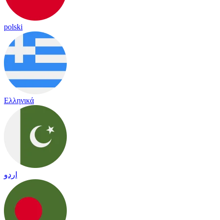
polski
Ελληνικά
اردو