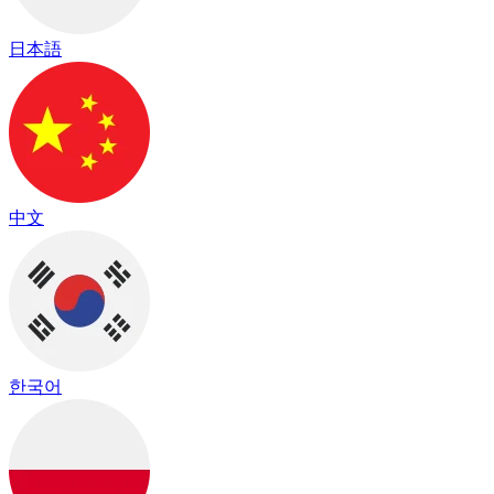
日本語
中文
한국어