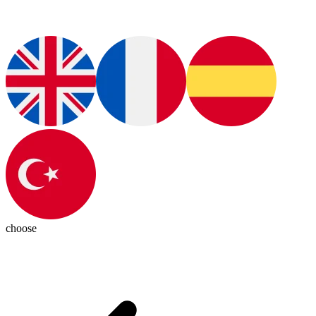
choose