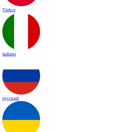
Türkçe
italiano
русский