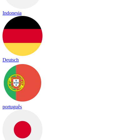
Indonesia
Deutsch
português