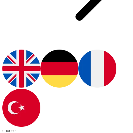
choose