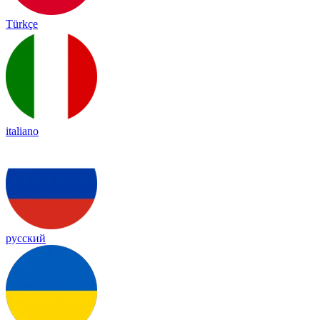
Türkçe
italiano
русский