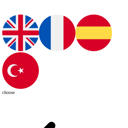
choose