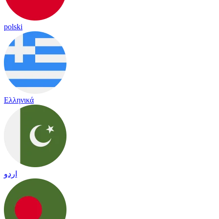
polski
Ελληνικά
اردو