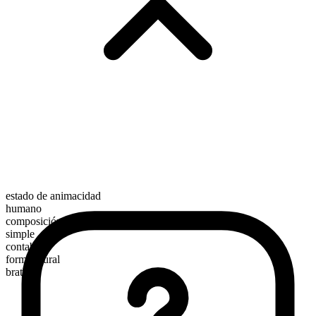
estado de animacidad
humano
composición morfológica
simple
contable
forma plural
brats