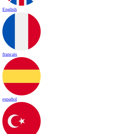
English
français
español