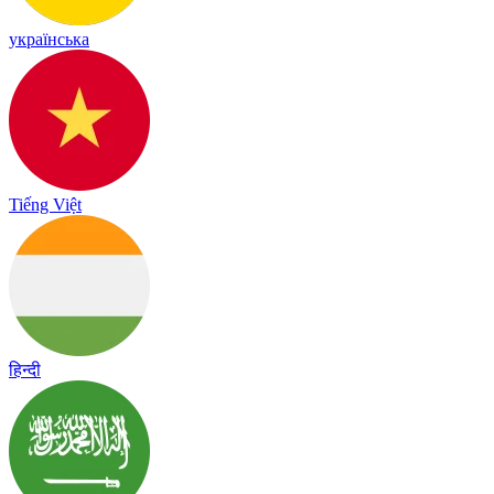
українська
Tiếng Việt
हिन्दी