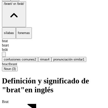
/bræt/
or /brāt/
sílabas
fonemas
brat
bræt
brāt
confusiones comunes
2
rimas
4
pronunciación similar
1
bract
brant
Noun
(
3
)
Definición y significado de
"brat"en inglés
Brat