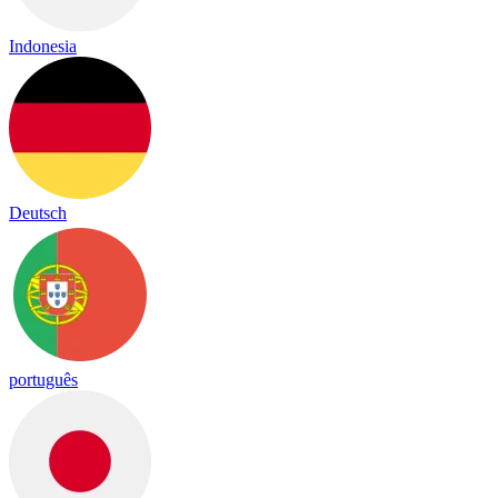
Indonesia
Deutsch
português