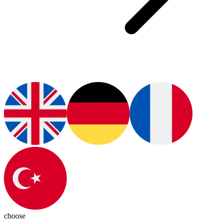
choose