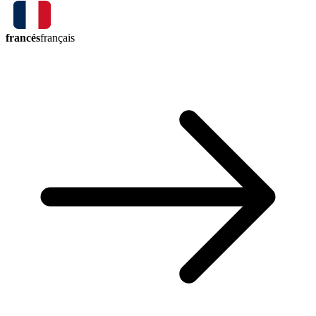
francés
français