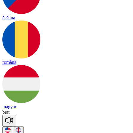
čeština
română
magyar
brat