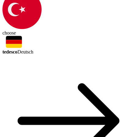
choose
tedesco
Deutsch