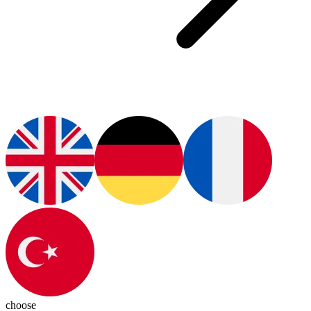
choose