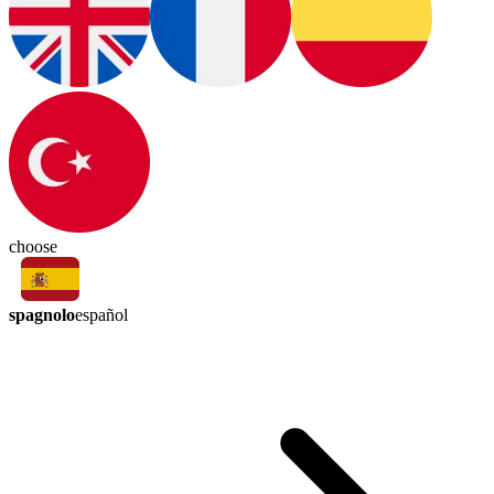
choose
spagnolo
español