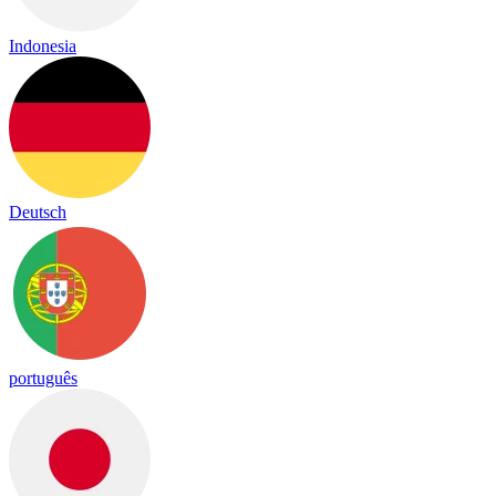
Indonesia
Deutsch
português