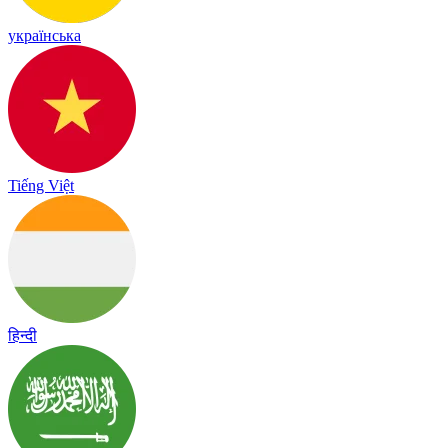
українська
Tiếng Việt
हिन्दी