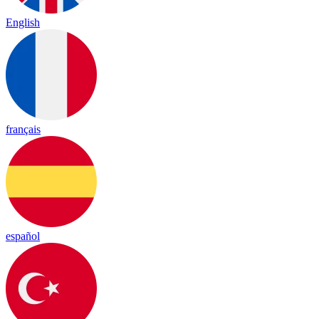
English
français
español