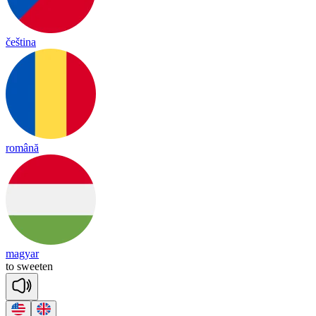
čeština
română
magyar
to
swee
ten