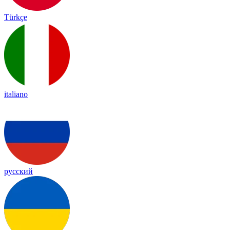
Türkçe
italiano
русский