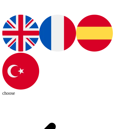
choose