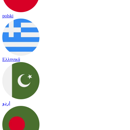
polski
Ελληνικά
اردو