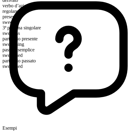
derivato
verbo d’azione
regolare
presente
sweeten
3ª persona singolare
sweetens
participio presente
sweetening
passato semplice
sweetened
participio passato
sweetened
Esempi