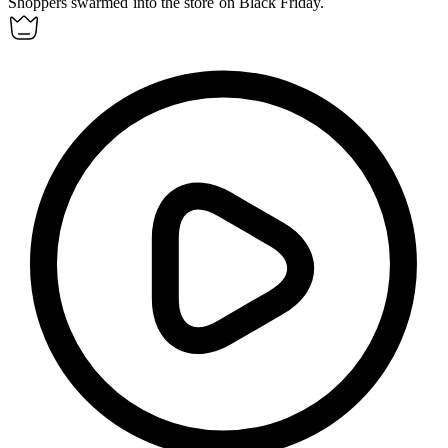
Shoppers
swarmed
into the store on Black Friday.