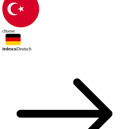
choose
tedesco
Deutsch