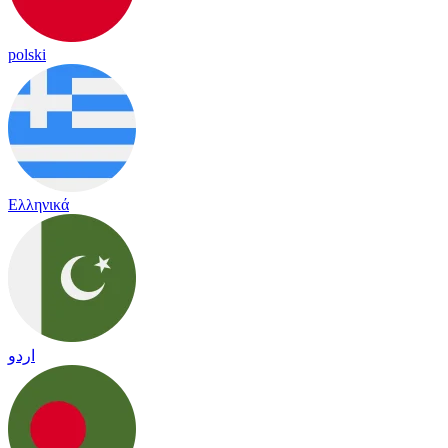
polski
Ελληνικά
اردو