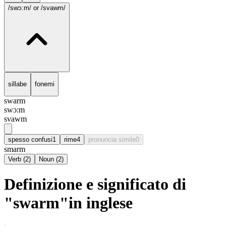
/swɔ:m/
or /svawm/
sillabe
fonemi
swarm
swɔ:m
svawm
spesso confusi
1
rime
4
pronuncia simile
0
smarm
Verb
(
2
)
Noun
(
2
)
Definizione e significato di
"swarm"in inglese