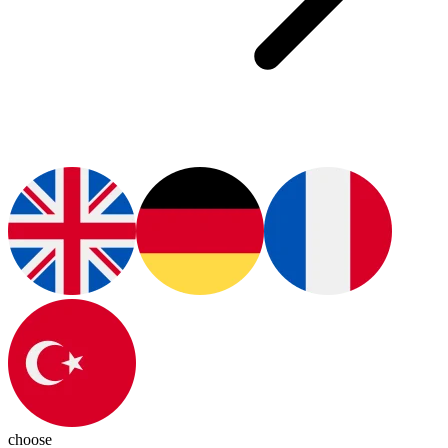
choose