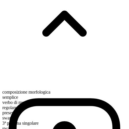
composizione morfologica
semplice
verbo di movimento
regolare
presente
swarm
3ª persona singolare
swarms