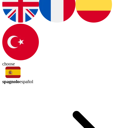
choose
spagnolo
español