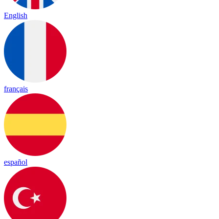
English
français
español