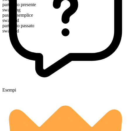
participio presente
swarming
passato semplice
swarmed
participio passato
swarmed
Esempi