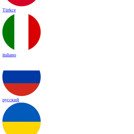
Türkçe
italiano
русский