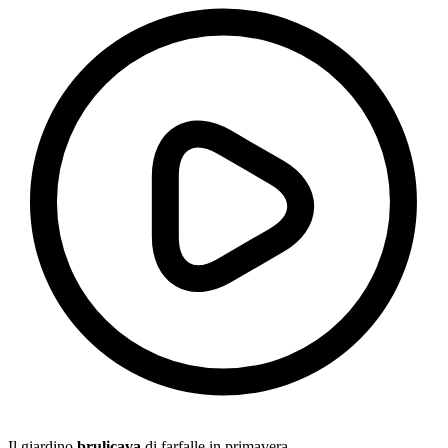
Il giardino
brulicava
di farfalle in primavera.