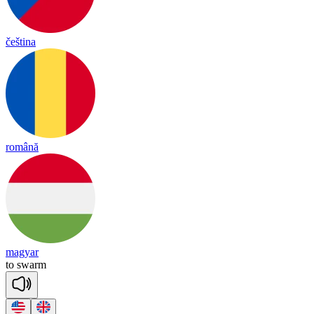
čeština
română
magyar
to
swarm