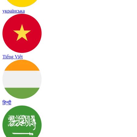
українська
Tiếng Việt
हिन्दी