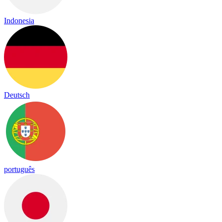
Indonesia
Deutsch
português