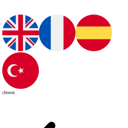
choose