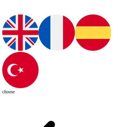
choose