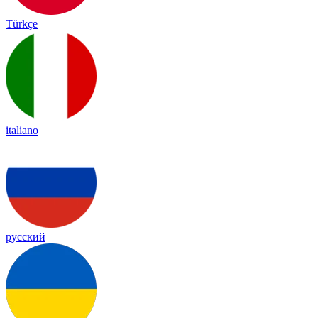
Türkçe
italiano
русский