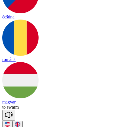
čeština
română
magyar
to
swarm