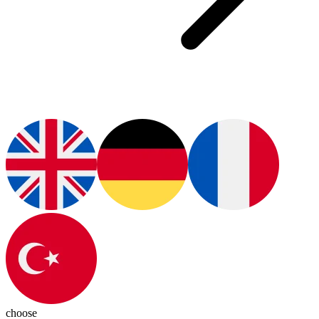
choose