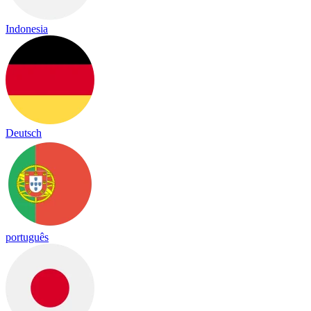
Indonesia
Deutsch
português