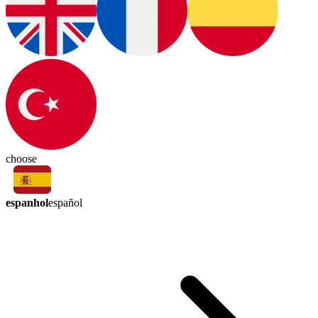
choose
espanhol
español