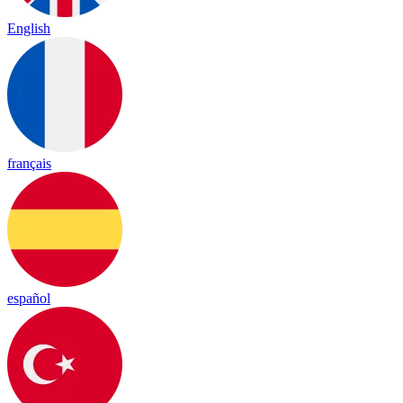
English
français
español