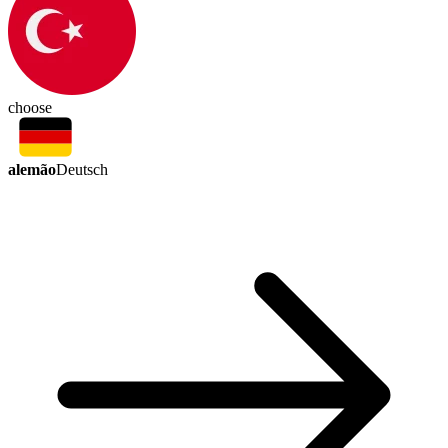
choose
alemão
Deutsch