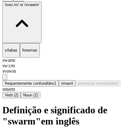
/swɔ:m/
or /svawm/
sílabas
fonemas
swarm
swɔ:m
svawm
frequentemente confundidos
1
rimas
4
pronúncia semelhante
0
smarm
Verb
(
2
)
Noun
(
2
)
Definição e significado de
"swarm"em inglês