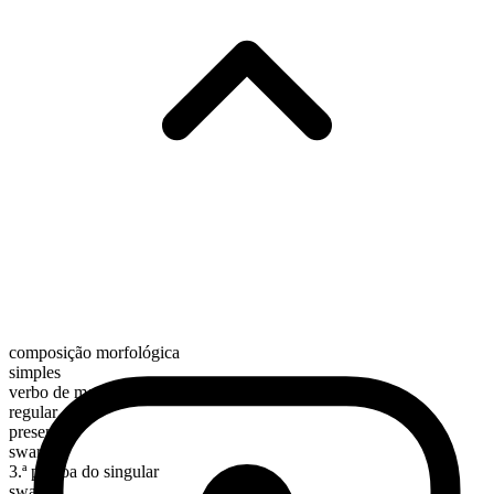
composição morfológica
simples
verbo de movimento
regular
presente
swarm
3.ª pessoa do singular
swarms