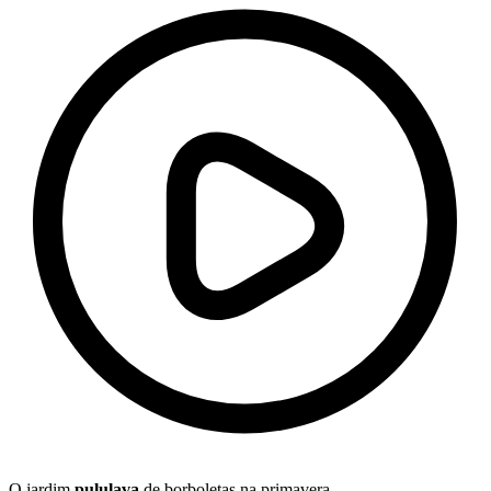
O jardim
pululava
de borboletas na primavera.