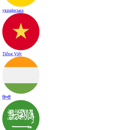
українська
Tiếng Việt
हिन्दी