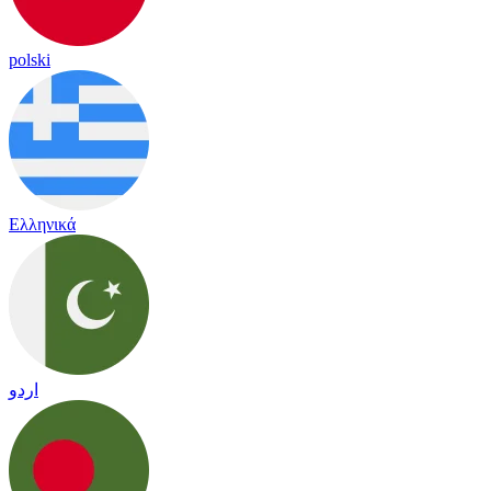
polski
Ελληνικά
اردو