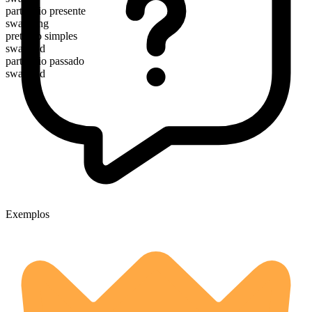
particípio presente
swarming
pretérito simples
swarmed
particípio passado
swarmed
Exemplos