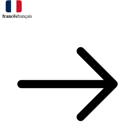
francês
français