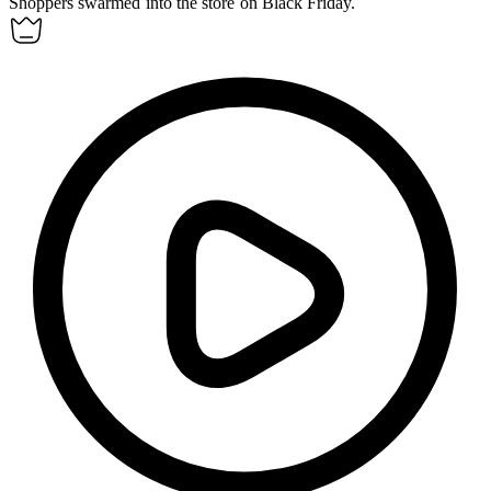
Shoppers
swarmed
into the store on Black Friday.