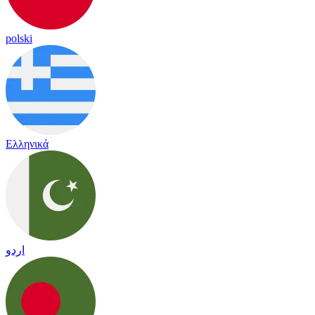
polski
Ελληνικά
اردو