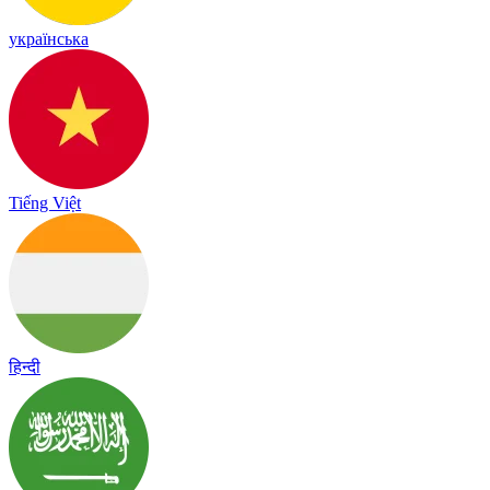
українська
Tiếng Việt
हिन्दी