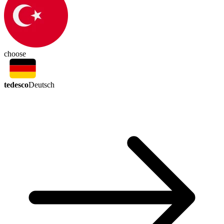
choose
tedesco
Deutsch