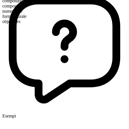
composizione morfologica
composto
numerabile
forma plurale
objectives
Esempi