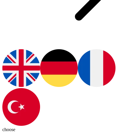
choose