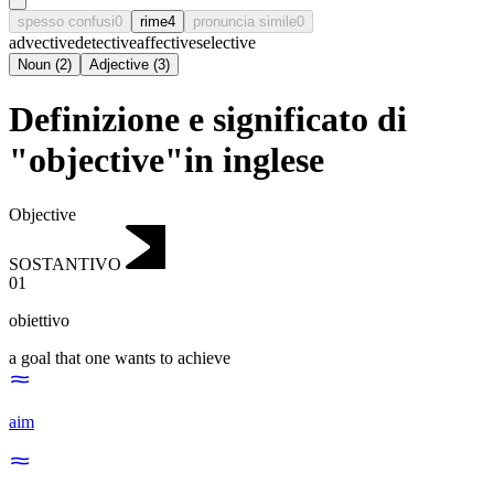
spesso confusi
0
rime
4
pronuncia simile
0
advective
detective
affective
selective
Noun
(
2
)
Adjective
(
3
)
Definizione e significato di
"objective"in inglese
Objective
SOSTANTIVO
01
obiettivo
a goal that one wants to achieve
aim