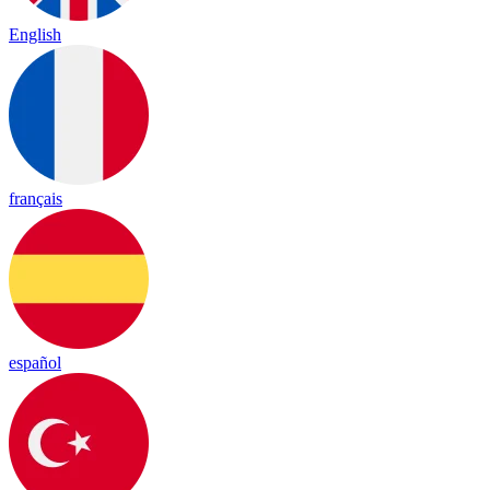
English
français
español