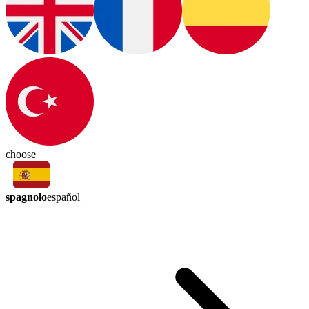
choose
spagnolo
español