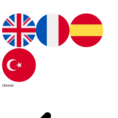
choose