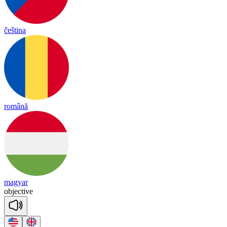
čeština
română
magyar
ob
jec
tive