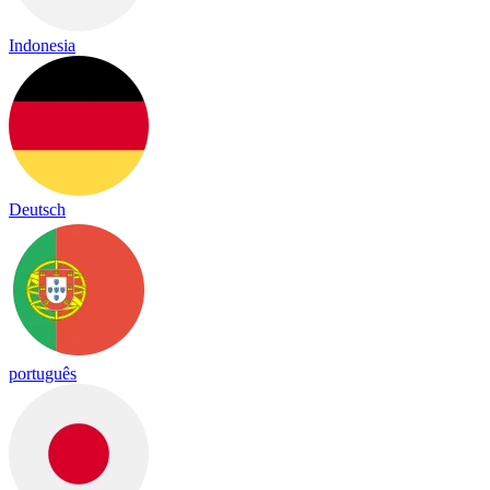
Indonesia
Deutsch
português