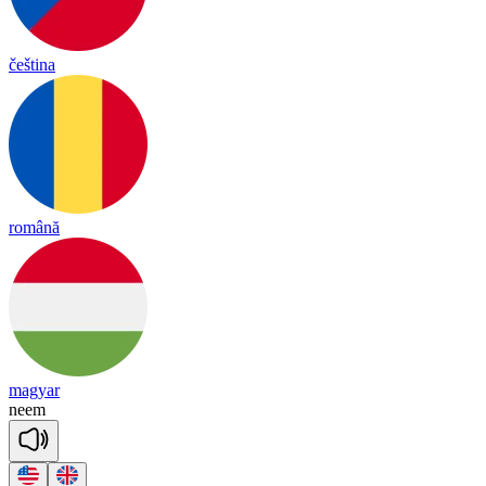
čeština
română
magyar
neem