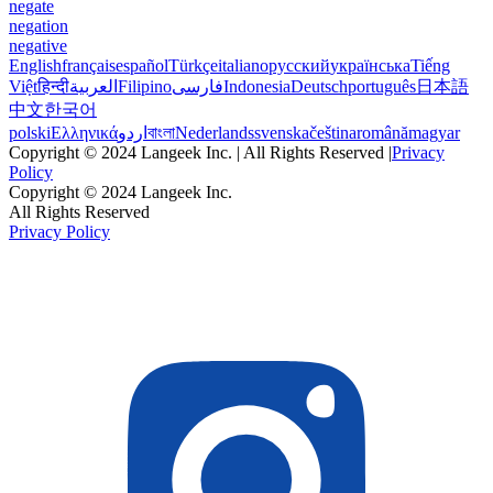
negate
negation
negative
English
français
español
Türkçe
italiano
русский
українська
Tiếng
Việt
हिन्दी
العربية
Filipino
فارسی
Indonesia
Deutsch
português
日本語
中文
한국어
polski
Ελληνικά
اردو
বাংলা
Nederlands
svenska
čeština
română
magyar
Copyright © 2024 Langeek Inc. | All Rights Reserved |
Privacy
Policy
Copyright © 2024 Langeek Inc.
All Rights Reserved
Privacy Policy