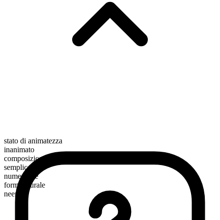
stato di animatezza
inanimato
composizione morfologica
semplice
numerabile
forma plurale
neems