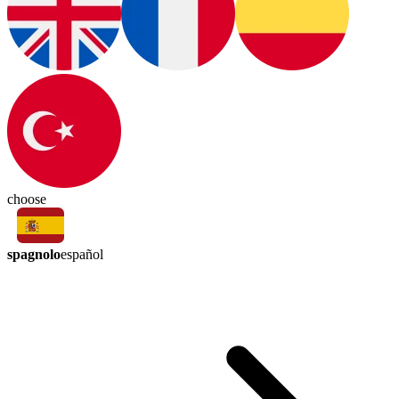
choose
spagnolo
español