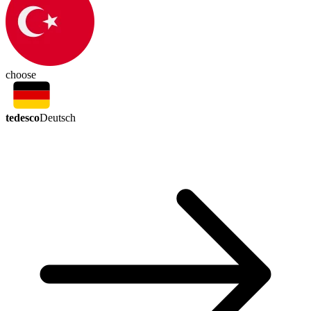
choose
tedesco
Deutsch