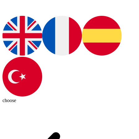
choose