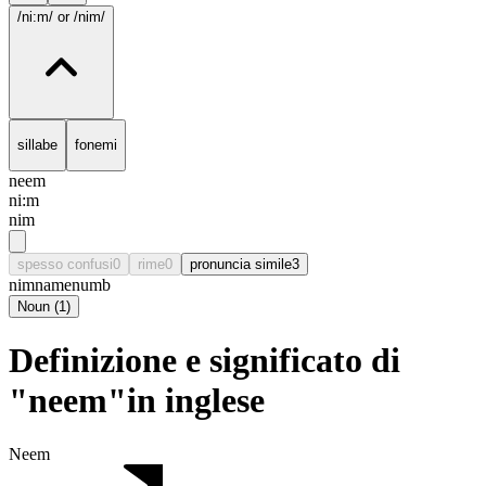
/ni:m/
or /nim/
sillabe
fonemi
neem
ni:m
nim
spesso confusi
0
rime
0
pronuncia simile
3
nim
name
numb
Noun
(
1
)
Definizione e significato di
"neem"in inglese
Neem