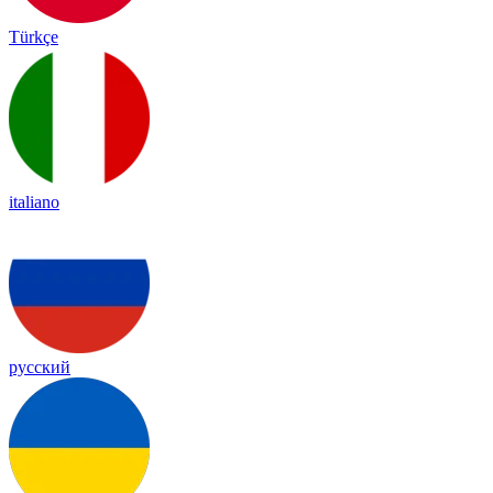
Türkçe
italiano
русский