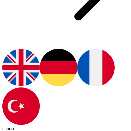
choose