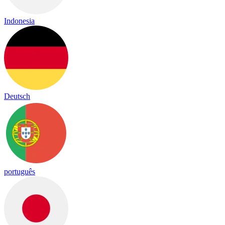
Indonesia
Deutsch
português