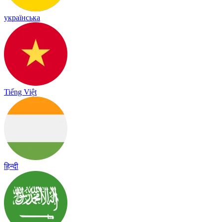
українська
Tiếng Việt
हिन्दी