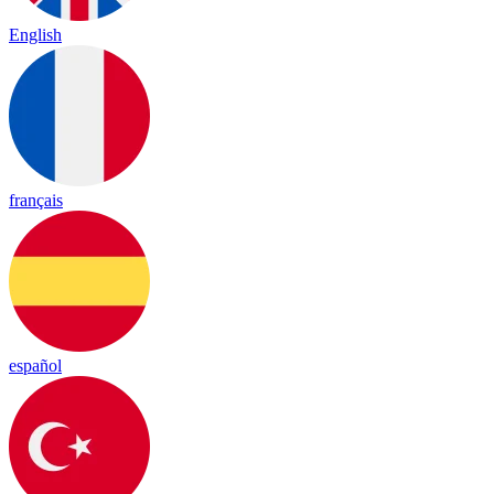
English
français
español