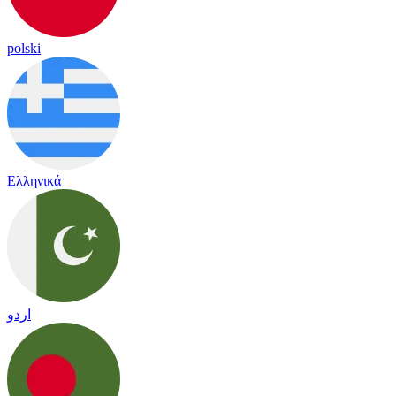
polski
Ελληνικά
اردو