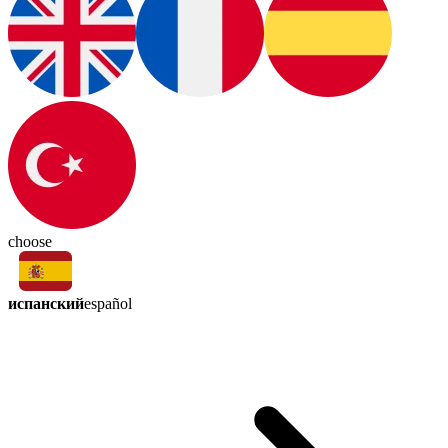
choose
испанский
español