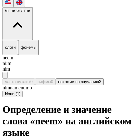
/ni:m/
or /nim/
слоги
фонемы
neem
ni:m
nim
часто путают
0
рифмы
0
похожие по звучанию
3
nim
name
numb
Noun
(
1
)
Определение и значение
слова «neem» на английском
языке