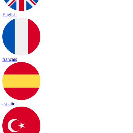
English
français
español