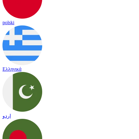
polski
Ελληνικά
اردو