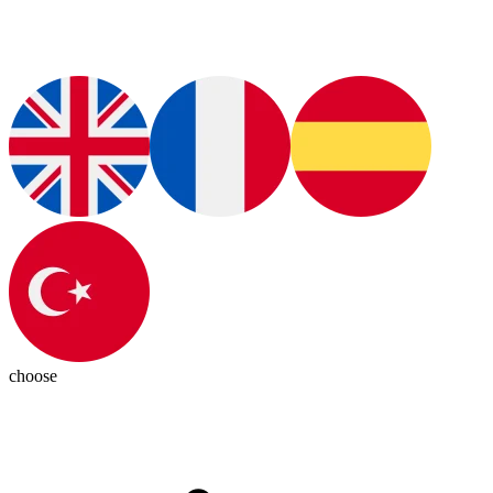
choose