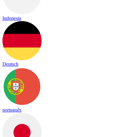
Indonesia
Deutsch
português