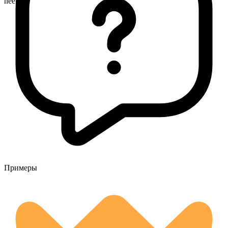
neems
Примеры