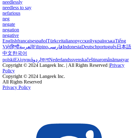
needlessly
needless to say
nefarious
neg
negate
negation
negative
English
français
español
Türkçe
italiano
русский
українська
Tiếng
Việt
हिन्दी
العربية
Filipino
فارسی
Indonesia
Deutsch
português
日本語
中文
한국어
polski
Ελληνικά
اردو
বাংলা
Nederlands
svenska
čeština
română
magyar
Copyright © 2024 Langeek Inc. | All Rights Reserved |
Privacy
Policy
Copyright © 2024 Langeek Inc.
All Rights Reserved
Privacy Policy