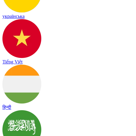
українська
Tiếng Việt
हिन्दी