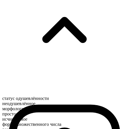
статус одушевлённости
неодушевлённое
морфологический состав
простое
исчисляемое
форма множественного числа