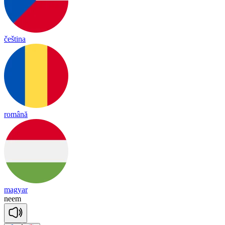
čeština
română
magyar
neem