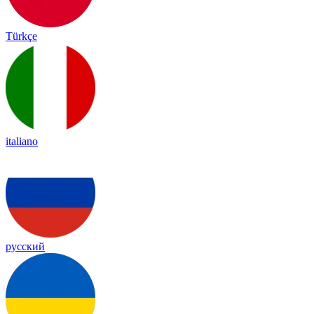
Türkçe
italiano
русский