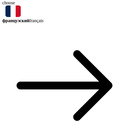
choose
французский
français