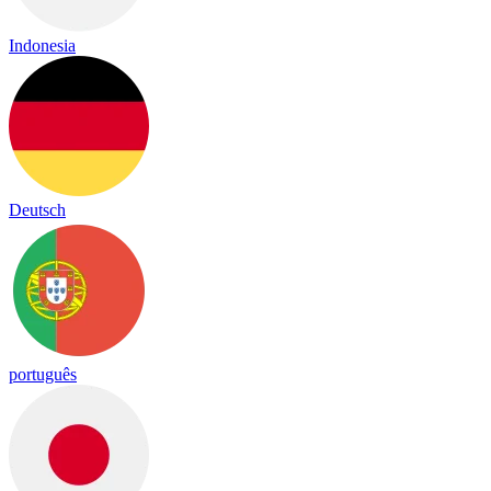
Indonesia
Deutsch
português