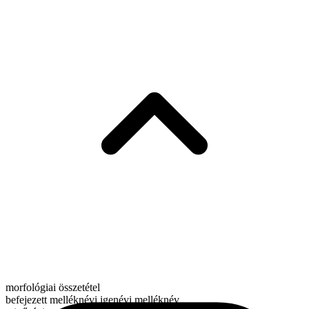
morfológiai összetétel
befejezett melléknévi igenévi melléknév