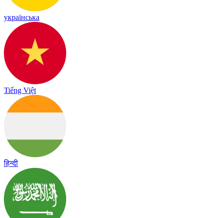
українська
Tiếng Việt
हिन्दी