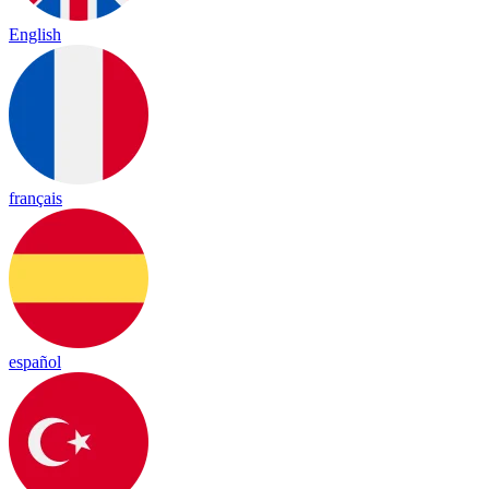
English
français
español