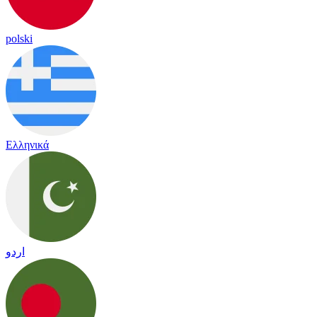
polski
Ελληνικά
اردو