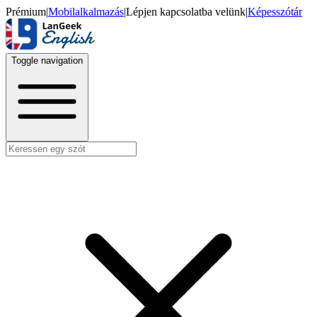
Prémium
|
Mobilalkalmazás
|
Lépjen kapcsolatba velünk
|
Képesszótár
Toggle navigation