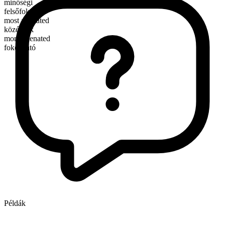
minőségi
felsőfok
most alienated
középfok
more alienated
fokozható
Példák