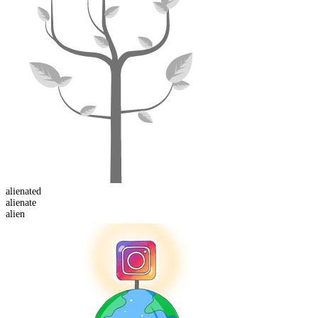
alienated
alien
ate
alien