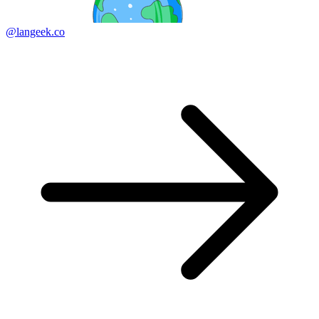
@langeek.co