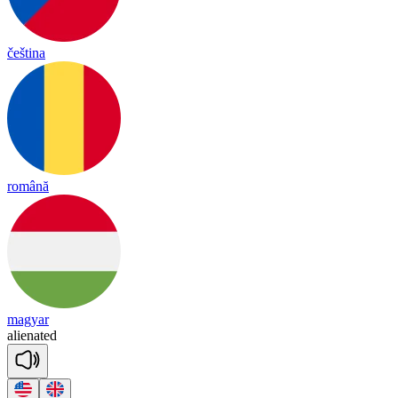
čeština
română
magyar
a
lie
na
ted