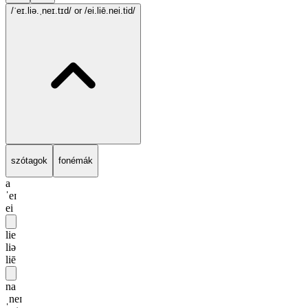
/ˈeɪ.liə.ˌneɪ.tɪd/
or /ei.liē.nei.tid/
szótagok
fonémák
a
ˈeɪ
ei
lie
liə
liē
na
ˌneɪ