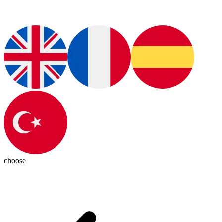
choose