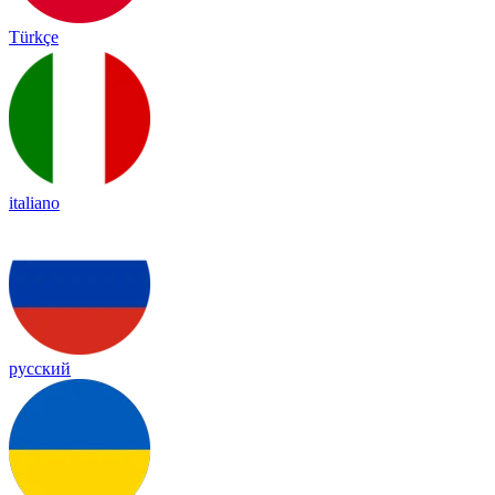
Türkçe
italiano
русский