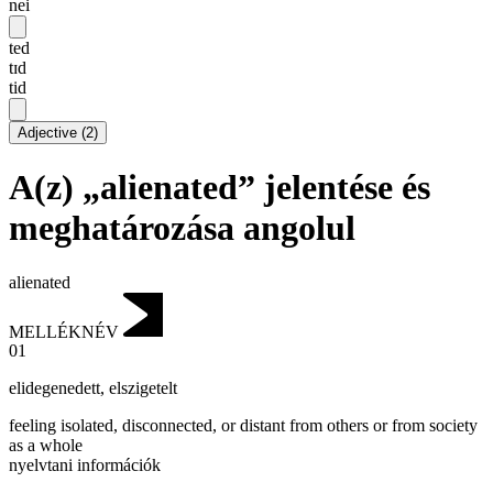
nei
ted
tɪd
tid
Adjective
(
2
)
A(z) „alienated” jelentése és
meghatározása angolul
alienated
MELLÉKNÉV
01
elidegenedett
,
elszigetelt
feeling isolated, disconnected, or distant from others or from society
as a whole
nyelvtani információk