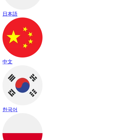
日本語
中文
한국어