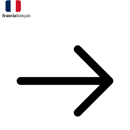
francia
français