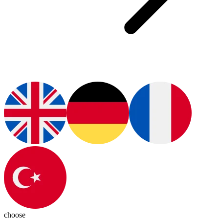
choose