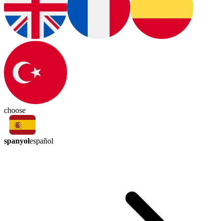
choose
spanyol
español