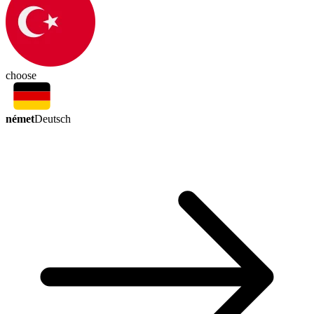
choose
német
Deutsch