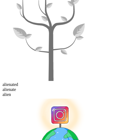
alienated
alien
ate
alien