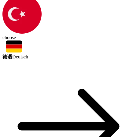
choose
德语
Deutsch