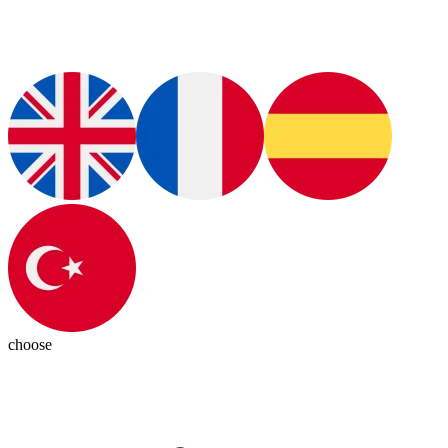
choose