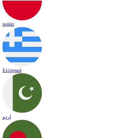
polski
Ελληνικά
اردو