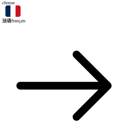
choose
法语
français