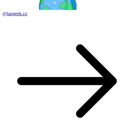
@langeek.co