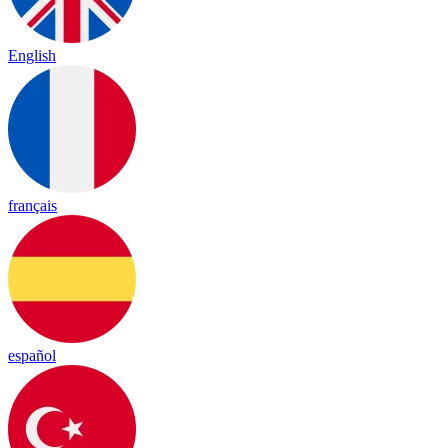
English
français
español