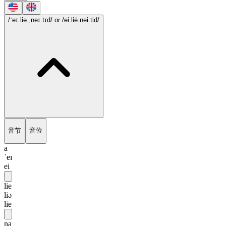
/ˈeɪ.liə.ˌneɪ.tɪd/
or /ei.liē.nei.tid/
音节
音位
a
ˈeɪ
ei
lie
liə
liē
na