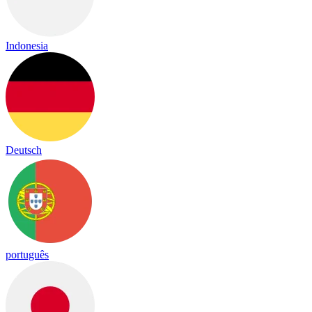
Indonesia
Deutsch
português