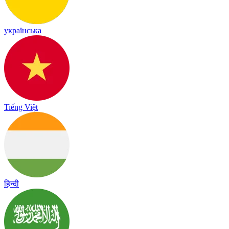
українська
Tiếng Việt
हिन्दी