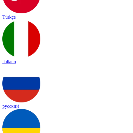
Türkçe
italiano
русский