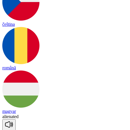
čeština
română
magyar
a
lie
na
ted