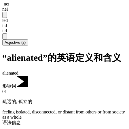
ˌneɪ
nei
ted
tɪd
tid
Adjective
(
2
)
“alienated”的英语定义和含义
alienated
形容词
01
疏远的
,
孤立的
feeling isolated, disconnected, or distant from others or from society
as a whole
语法信息