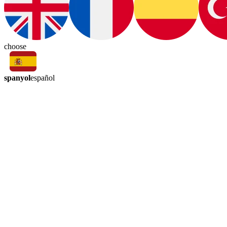
choose
spanyol
español