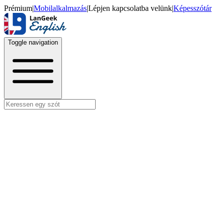
Prémium
|
Mobilalkalmazás
|
Lépjen kapcsolatba velünk
|
Képesszótár
Toggle navigation