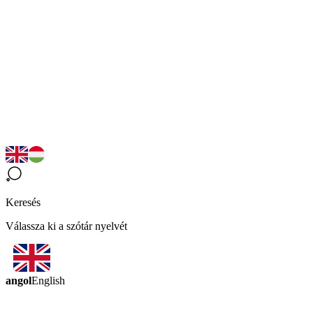
Keresés
Válassza ki a szótár nyelvét
angol
English