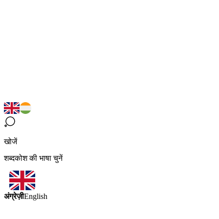
खोजें
शब्दकोश की भाषा चुनें
अंग्रेज़ी
English