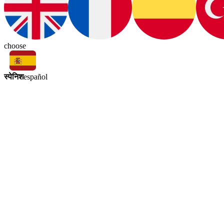
choose
स्पेनिश
español