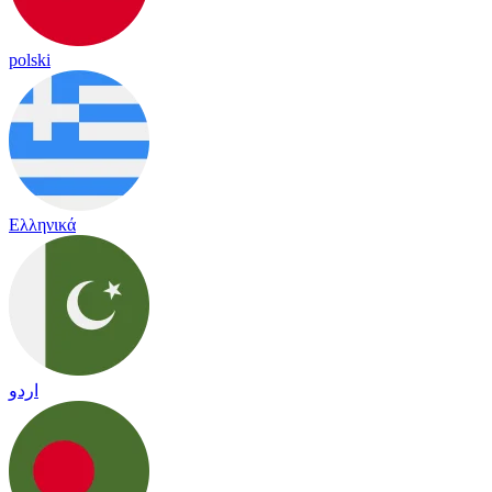
polski
Ελληνικά
اردو