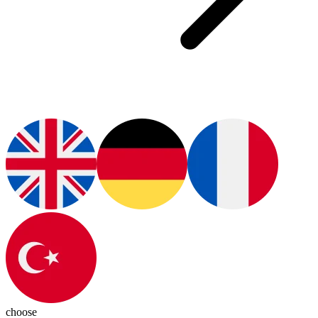
choose