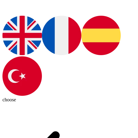
choose