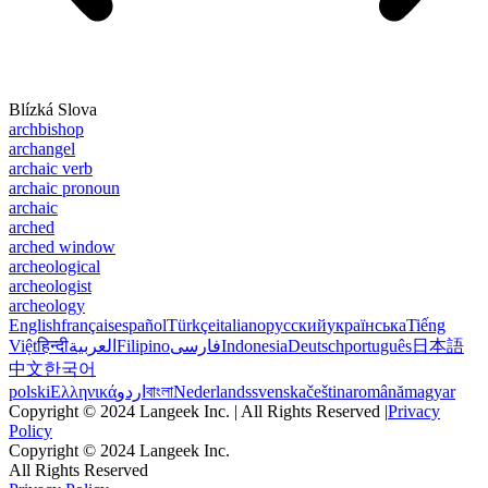
Blízká Slova
archbishop
archangel
archaic verb
archaic pronoun
archaic
arched
arched window
archeological
archeologist
archeology
English
français
español
Türkçe
italiano
русский
українська
Tiếng
Việt
हिन्दी
العربية
Filipino
فارسی
Indonesia
Deutsch
português
日本語
中文
한국어
polski
Ελληνικά
اردو
বাংলা
Nederlands
svenska
čeština
română
magyar
Copyright © 2024 Langeek Inc. | All Rights Reserved |
Privacy
Policy
Copyright © 2024 Langeek Inc.
All Rights Reserved