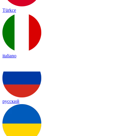
Türkçe
italiano
русский