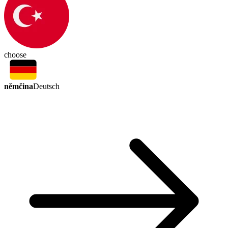
choose
němčina
Deutsch