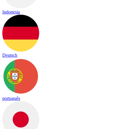
Indonesia
Deutsch
português