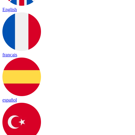
English
français
español