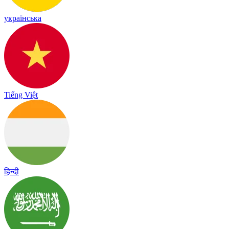
українська
Tiếng Việt
हिन्दी