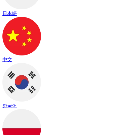
日本語
中文
한국어