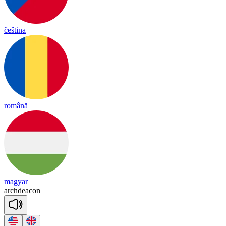
čeština
română
magyar
arch
dea
con