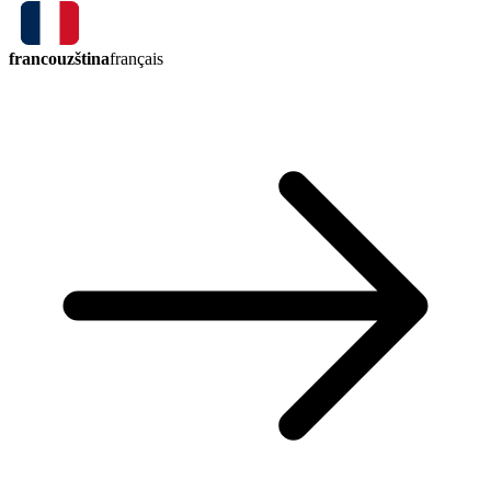
francouzština
français