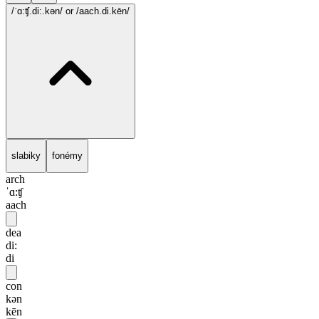
/ˈɑ:ʧ.di:.kən/
or /aach.di.kēn/
slabiky
fonémy
arch
ˈɑ:ʧ
aach
dea
di:
di
con
kən
kēn