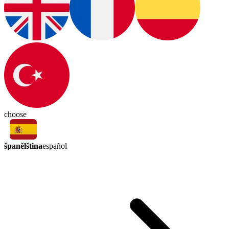
choose
španělština
español