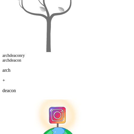
archdeacon
ry
archdeacon
arch
+
deacon