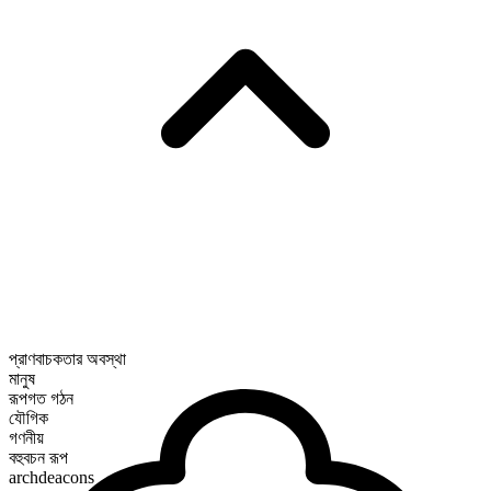
প্রাণবাচকতার অবস্থা
মানুষ
রূপগত গঠন
যৌগিক
গণনীয়
বহুবচন রূপ
archdeacons