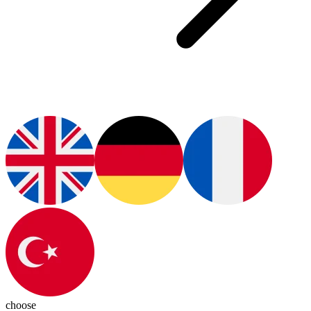
choose