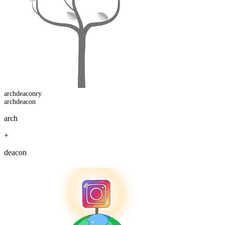
archdeacon
ry
archdeacon
arch
+
deacon