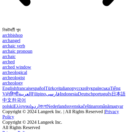
নিকটবর্তী শব্দ
archbishop
archangel
archaic verb
archaic pronoun
archaic
arched
arched window
archeological
archeologist
archeology
English
français
español
Türkçe
italiano
русский
українська
Tiếng
Việt
हिन्दी
العربية
Filipino
فارسی
Indonesia
Deutsch
português
日本語
中文
한국어
polski
Ελληνικά
اردو
বাংলা
Nederlands
svenska
čeština
română
magyar
Copyright © 2024 Langeek Inc. | All Rights Reserved |
Privacy
Policy
Copyright © 2024 Langeek Inc.
All Rights Reserved