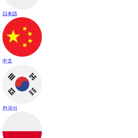
日本語
中文
한국어