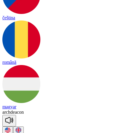
čeština
română
magyar
arch
dea
con