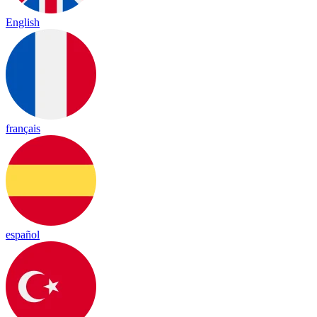
English
français
español