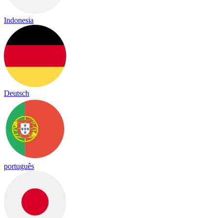
Indonesia
Deutsch
português