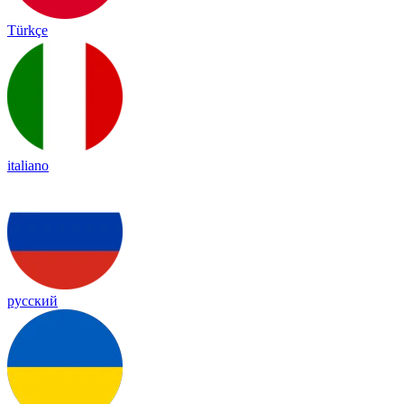
Türkçe
italiano
русский