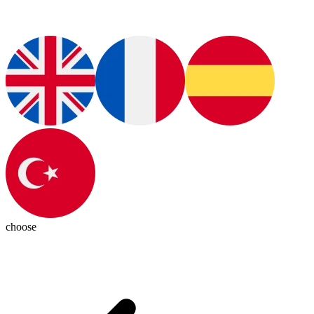
choose