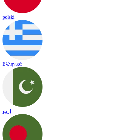
polski
Ελληνικά
اردو