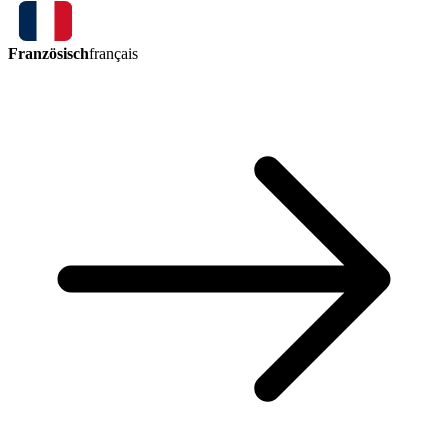
Französisch
français