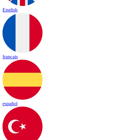
English
français
español