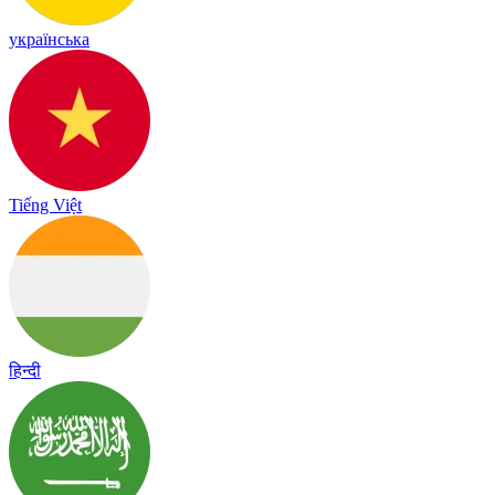
українська
Tiếng Việt
हिन्दी