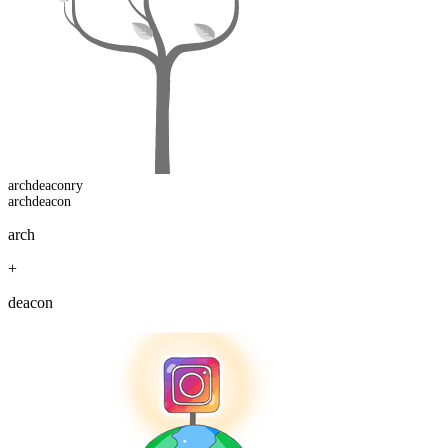
archdeacon
ry
archdeacon
arch
+
deacon