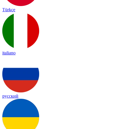
Türkçe
italiano
русский