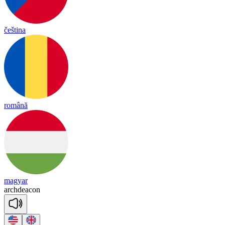
čeština
română
magyar
arch
dea
con