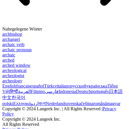
Nahegelegene Wörter
archbishop
archangel
archaic verb
archaic pronoun
archaic
arched
arched window
archeological
archeologist
archeology
English
français
español
Türkçe
italiano
русский
українська
Tiếng
Việt
हिन्दी
العربية
Filipino
فارسی
Indonesia
Deutsch
português
日本語
中文
한국어
polski
Ελληνικά
اردو
বাংলা
Nederlands
svenska
čeština
română
magyar
Copyright © 2024 Langeek Inc. | All Rights Reserved |
Privacy
Policy
Copyright © 2024 Langeek Inc.
All Rights Reserved