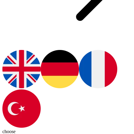
choose