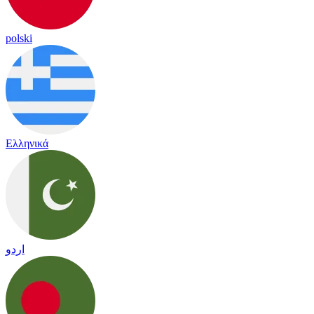
polski
Ελληνικά
اردو