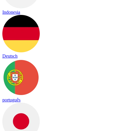
Indonesia
Deutsch
português