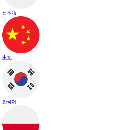
日本語
中文
한국어