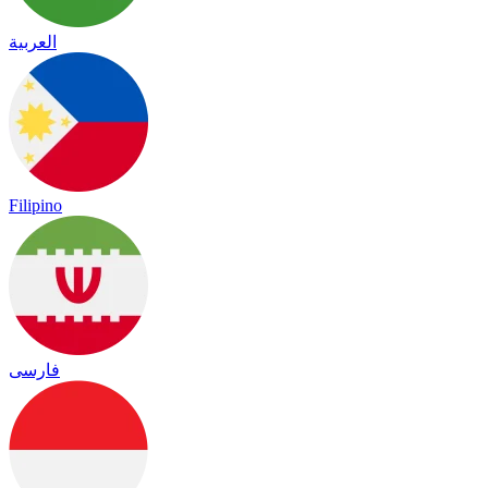
العربية
Filipino
فارسی