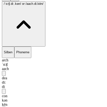
/ˈɑ:ʧ.di:.kən/
or /aach.di.kēn/
Silben
Phoneme
arch
ˈɑ:ʧ
aach
dea
di:
di
con
kən
kēn