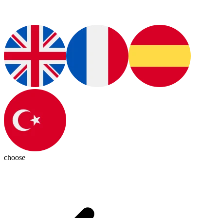
choose