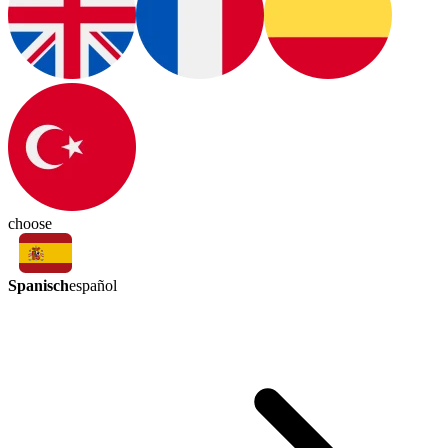
choose
Spanisch
español