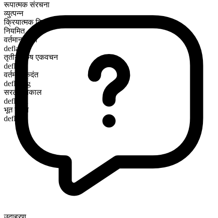
रूपात्मक संरचना
व्युत्पन्न
क्रियात्मक क्रिया
नियमित
वर्तमान काल
deflate
तृतीय पुरुष एकवचन
deflates
वर्तमान कृदंत
deflating
सरल भूतकाल
deflated
भूत कृदंत
deflated
उदाहरण