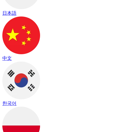
日本語
中文
한국어