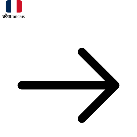
फ़्रेंच
français