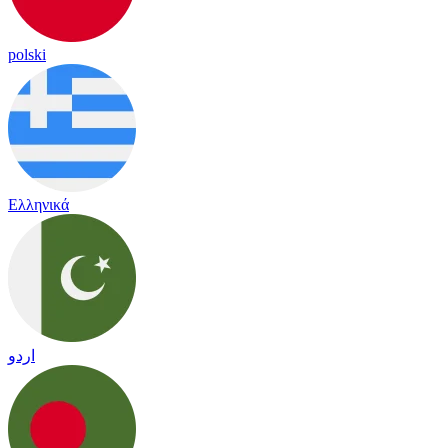
polski
Ελληνικά
اردو