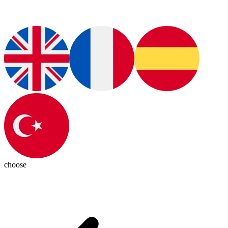
choose