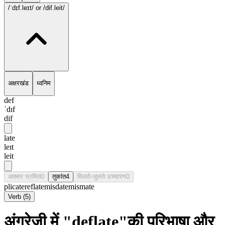
/ˈdɪf.leɪt/
or /dif.leit/
अक्षरखंड
ध्वनिम
def
ˈdɪf
dif
late
leɪt
leit
अक्सर भ्रमित
0
तुकांत
4
मिलते-जुलते उच्चारण
0
plicate
reflate
misdate
mismate
Verb
(
5
)
अंग्रेज़ी में "deflate"की परिभाषा और