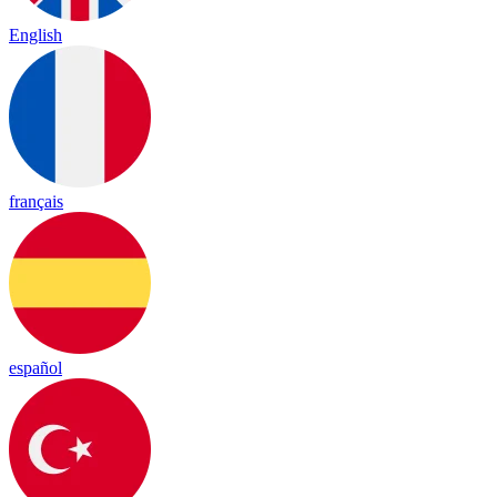
English
français
español