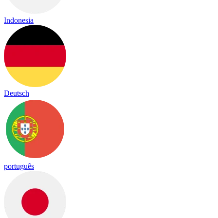
Indonesia
Deutsch
português