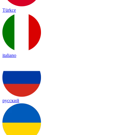
Türkçe
italiano
русский