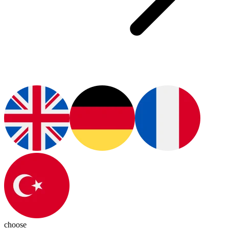
choose