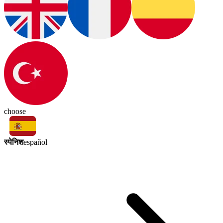
choose
स्पेनिश
español