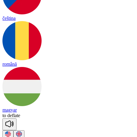
čeština
română
magyar
to
def
late