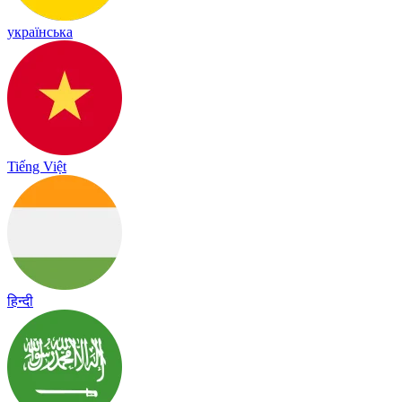
українська
Tiếng Việt
हिन्दी