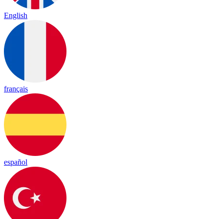
English
français
español