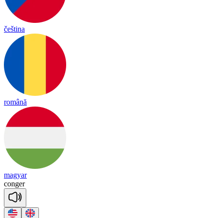
čeština
română
magyar
con
ger