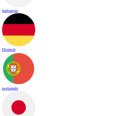
Indonesia
Deutsch
português