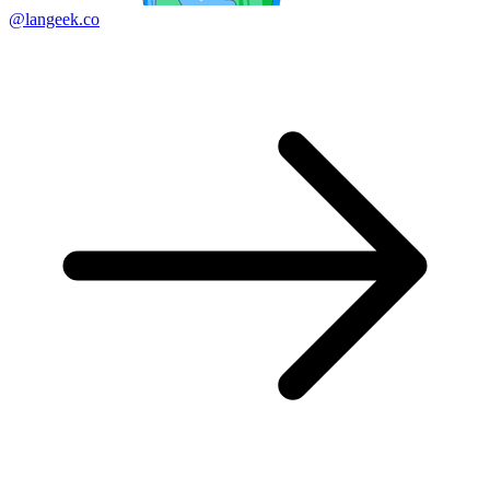
@langeek.co