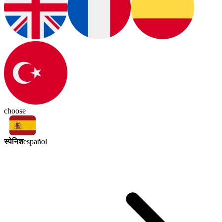
choose
स्पेनिश
español