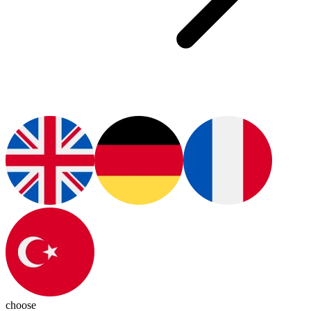
choose