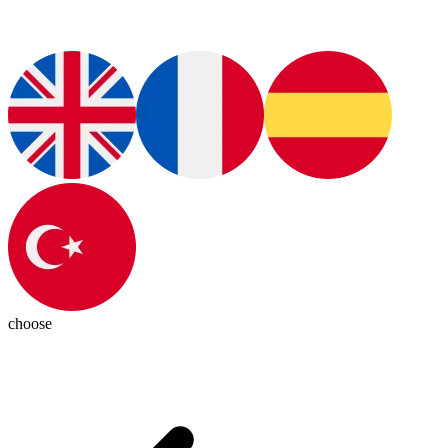
choose