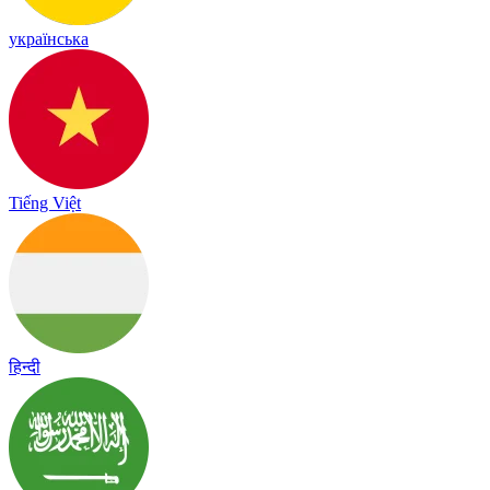
українська
Tiếng Việt
हिन्दी