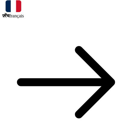
फ़्रेंच
français