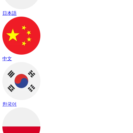
日本語
中文
한국어