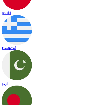
polski
Ελληνικά
اردو