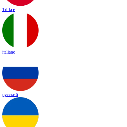
Türkçe
italiano
русский