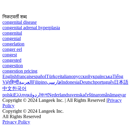
निकटवर्ती शब्द
congenital disease
congenital adrenal hyperplasia
congenital
congenial
congelation
conger eel
congest
congested
congestion
congestion pricing
English
français
español
Türkçe
italiano
русский
українська
Tiếng
Việt
हिन्दी
العربية
Filipino
فارسی
Indonesia
Deutsch
português
日本語
中文
한국어
polski
Ελληνικά
اردو
বাংলা
Nederlands
svenska
čeština
română
magyar
Copyright © 2024 Langeek Inc. | All Rights Reserved |
Privacy
Policy
Copyright © 2024 Langeek Inc.
All Rights Reserved
Privacy Policy