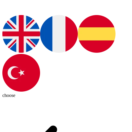
choose