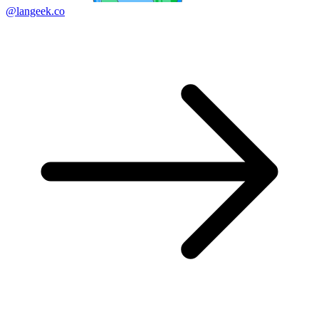
@langeek.co