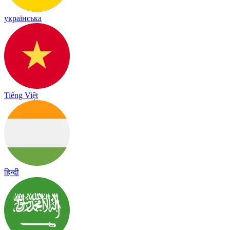
українська
Tiếng Việt
हिन्दी