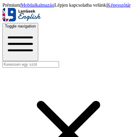
Prémium
|
Mobilalkalmazás
|
Lépjen kapcsolatba velünk
|
Képesszótár
Toggle navigation