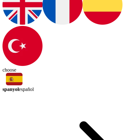
choose
spanyol
español