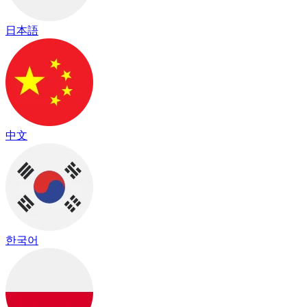
日本語
中文
한국어