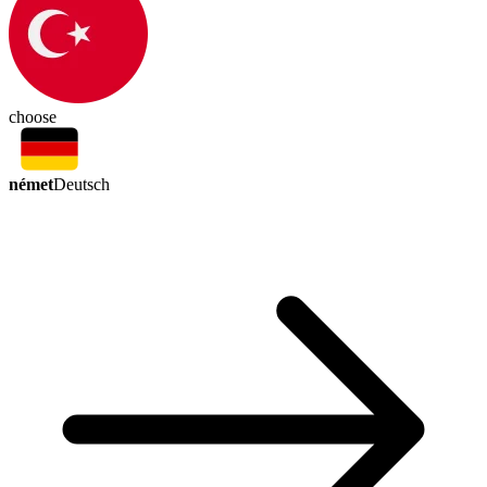
choose
német
Deutsch