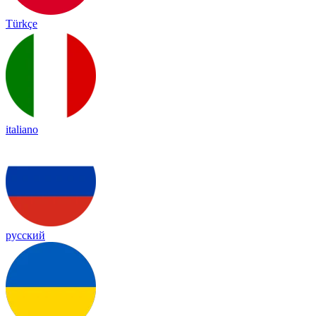
Türkçe
italiano
русский