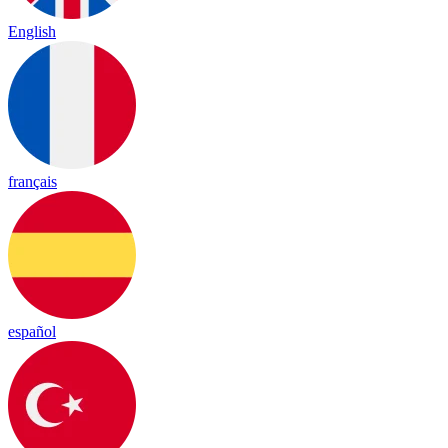
English
français
español