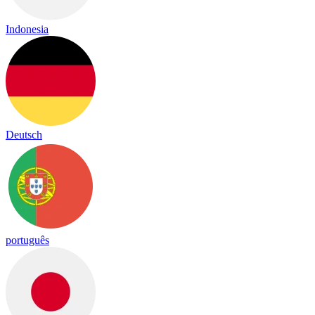
Indonesia
Deutsch
português