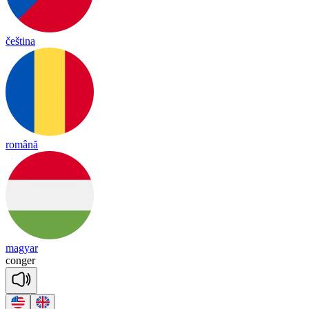
čeština
română
magyar
con
ger