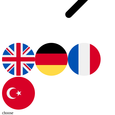
choose