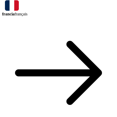
francia
français