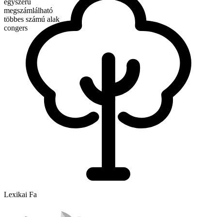
egyszerű
megszámlálható
többes számú alak
congers
Lexikai Fa