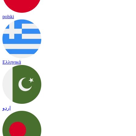
polski
Ελληνικά
اردو