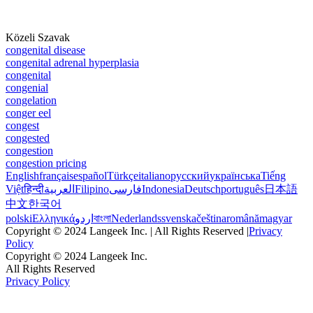
Közeli Szavak
congenital disease
congenital adrenal hyperplasia
congenital
congenial
congelation
conger eel
congest
congested
congestion
congestion pricing
English
français
español
Türkçe
italiano
русский
українська
Tiếng
Việt
हिन्दी
العربية
Filipino
فارسی
Indonesia
Deutsch
português
日本語
中文
한국어
polski
Ελληνικά
اردو
বাংলা
Nederlands
svenska
čeština
română
magyar
Copyright © 2024 Langeek Inc. | All Rights Reserved |
Privacy
Policy
Copyright © 2024 Langeek Inc.
All Rights Reserved
Privacy Policy