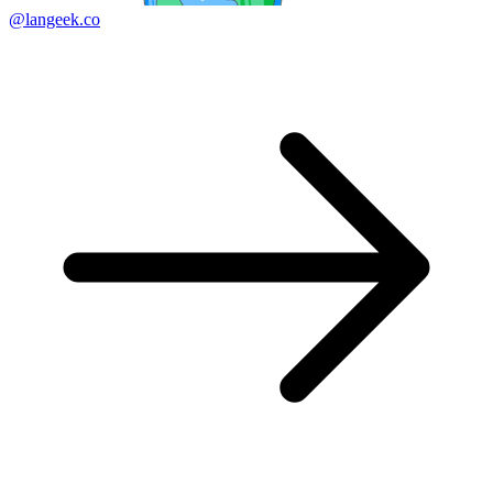
@langeek.co