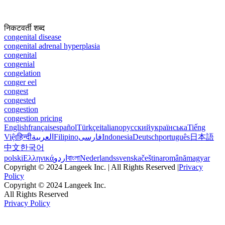
निकटवर्ती शब्द
congenital disease
congenital adrenal hyperplasia
congenital
congenial
congelation
conger eel
congest
congested
congestion
congestion pricing
English
français
español
Türkçe
italiano
русский
українська
Tiếng
Việt
हिन्दी
العربية
Filipino
فارسی
Indonesia
Deutsch
português
日本語
中文
한국어
polski
Ελληνικά
اردو
বাংলা
Nederlands
svenska
čeština
română
magyar
Copyright © 2024 Langeek Inc. | All Rights Reserved |
Privacy
Policy
Copyright © 2024 Langeek Inc.
All Rights Reserved
Privacy Policy