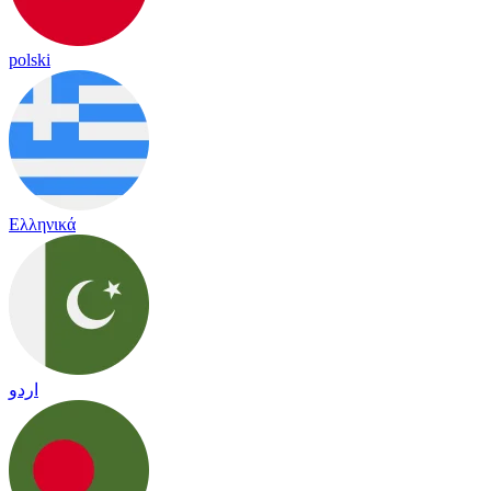
polski
Ελληνικά
اردو