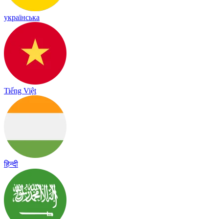
українська
Tiếng Việt
हिन्दी