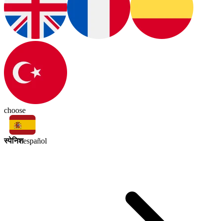
choose
स्पेनिश
español