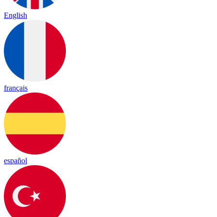
English
français
español