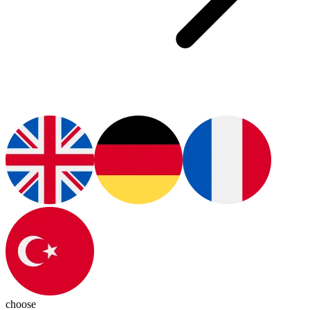
choose