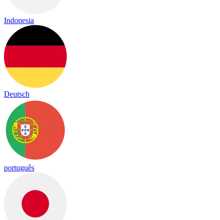
Indonesia
Deutsch
português