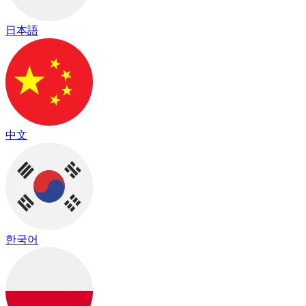
日本語
中文
한국어