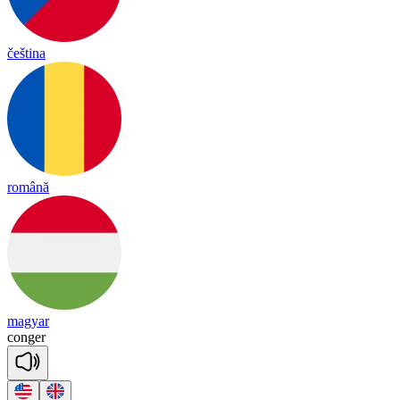
čeština
română
magyar
con
ger