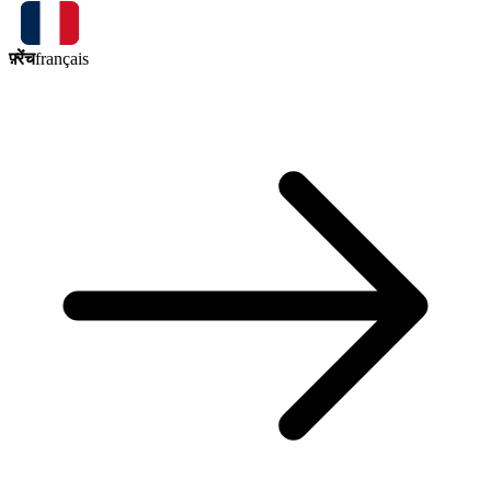
फ़्रेंच
français