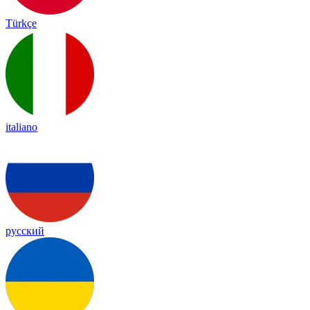
Türkçe
italiano
русский