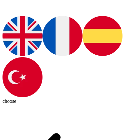
choose