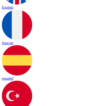
English
français
español