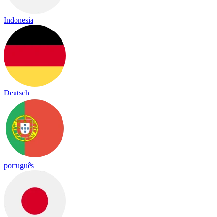
Indonesia
Deutsch
português