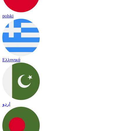
polski
Ελληνικά
اردو