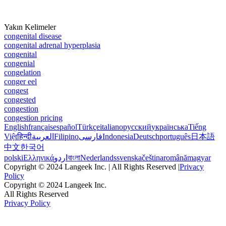
Yakın Kelimeler
congenital disease
congenital adrenal hyperplasia
congenital
congenial
congelation
conger eel
congest
congested
congestion
congestion pricing
English
français
español
Türkçe
italiano
русский
українська
Tiếng
Việt
हिन्दी
العربية
Filipino
فارسی
Indonesia
Deutsch
português
日本語
中文
한국어
polski
Ελληνικά
اردو
বাংলা
Nederlands
svenska
čeština
română
magyar
Copyright © 2024 Langeek Inc. | All Rights Reserved |
Privacy
Policy
Copyright © 2024 Langeek Inc.
All Rights Reserved
Privacy Policy