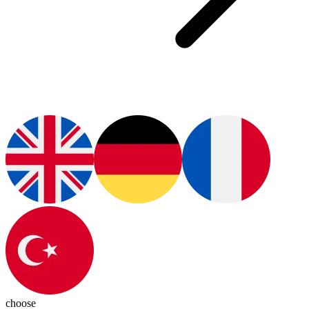
choose