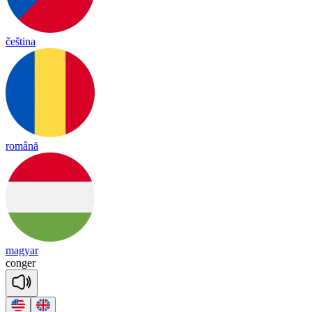
čeština
română
magyar
con
ger