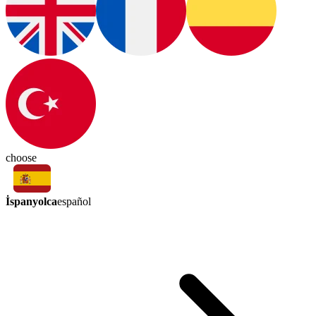
choose
İspanyolca
español