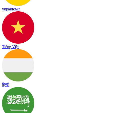
українська
Tiếng Việt
हिन्दी