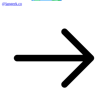
@langeek.co