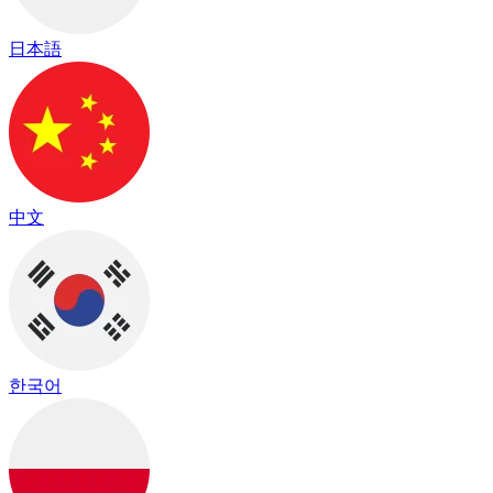
日本語
中文
한국어