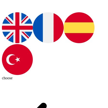
choose