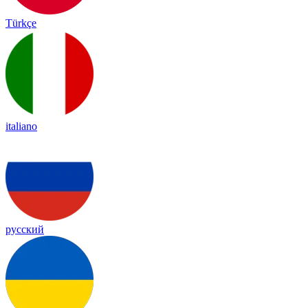
Türkçe
italiano
русский