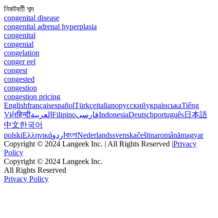
নিকটবর্তী শব্দ
congenital disease
congenital adrenal hyperplasia
congenital
congenial
congelation
conger eel
congest
congested
congestion
congestion pricing
English
français
español
Türkçe
italiano
русский
українська
Tiếng
Việt
हिन्दी
العربية
Filipino
فارسی
Indonesia
Deutsch
português
日本語
中文
한국어
polski
Ελληνικά
اردو
বাংলা
Nederlands
svenska
čeština
română
magyar
Copyright © 2024 Langeek Inc. | All Rights Reserved |
Privacy
Policy
Copyright © 2024 Langeek Inc.
All Rights Reserved
Privacy Policy