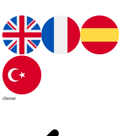
choose