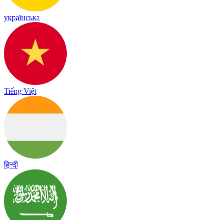
українська
Tiếng Việt
हिन्दी