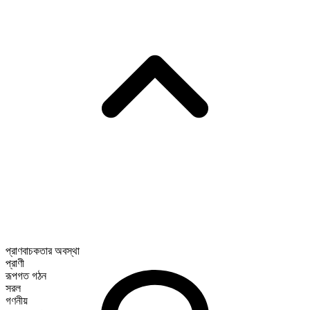
প্রাণবাচকতার অবস্থা
প্রাণী
রূপগত গঠন
সরল
গণনীয়