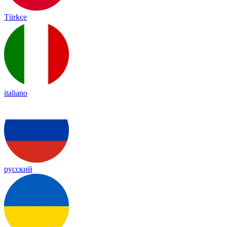
Türkçe
italiano
русский