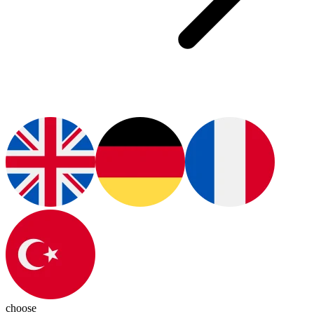
choose