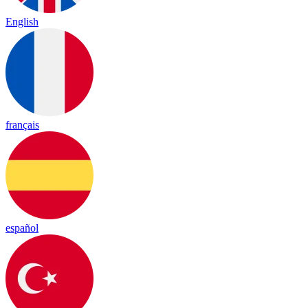
English
français
español