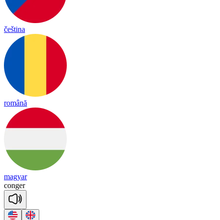
čeština
română
magyar
con
ger