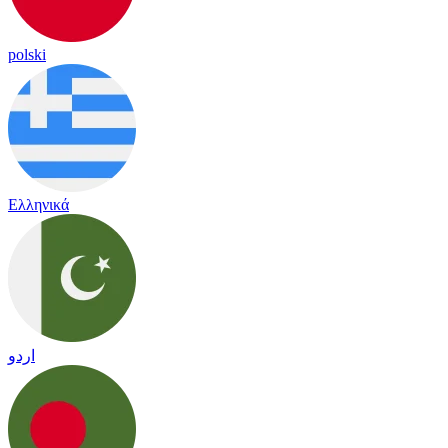
polski
Ελληνικά
اردو