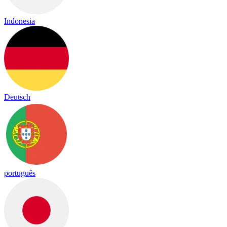
Indonesia
Deutsch
português