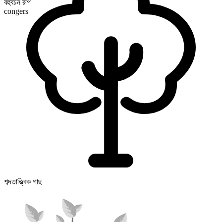
বহুবচন রূপ
congers
শব্দতাত্ত্বিক গাছ