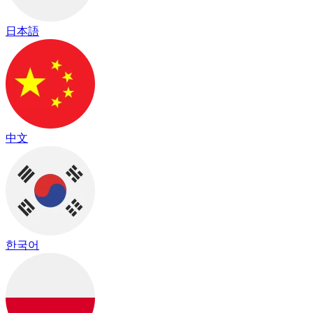
日本語
中文
한국어