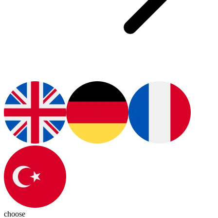
choose