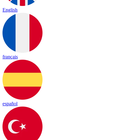
English
français
español