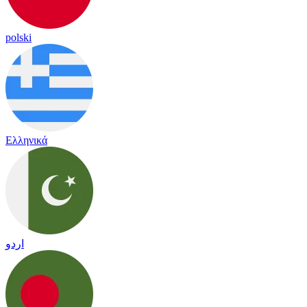
polski
Ελληνικά
اردو