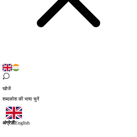
खोजें
शब्दकोश की भाषा चुनें
अंग्रेज़ी
English