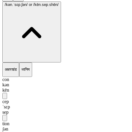
/kən.ˈsɛp.ʃən/
or /kēn.sep.shēn/
अक्षरखंड
ध्वनिम
con
kən
kēn
cep
ˈsɛp
sep
tion
ʃən