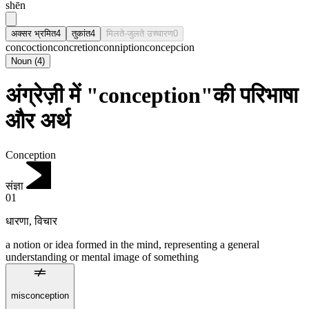
shēn
अक्सर भ्रमित
4
तुकांत
4
मिलते-जुलते उच्चारण
0
concoction
concretion
conniption
concepcion
Noun
(
4
)
अंग्रेज़ी में "conception"की परिभाषा
और अर्थ
Conception
संज्ञा
01
धारणा
,
विचार
a notion or idea formed in the mind, representing a general
understanding or mental image of something
misconception