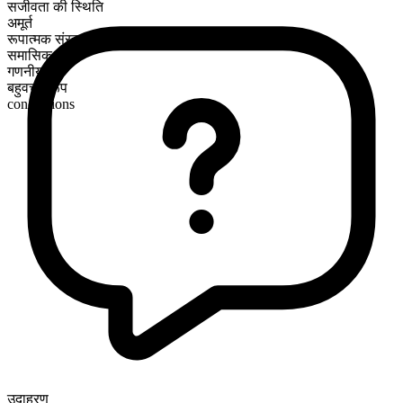
सजीवता की स्थिति
अमूर्त
रूपात्मक संरचना
समासिक
गणनीय
बहुवचन रूप
conceptions
उदाहरण