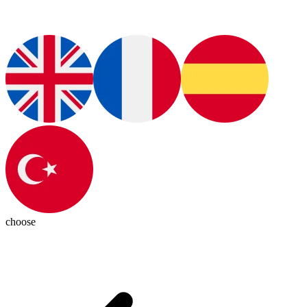
choose