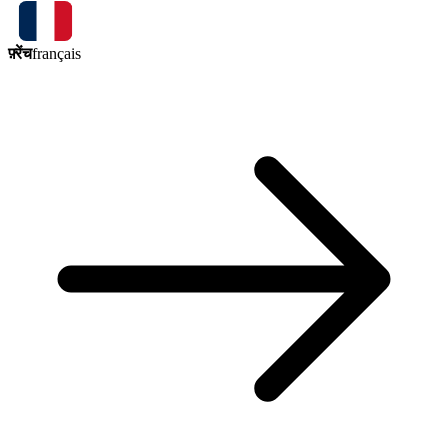
फ़्रेंच
français