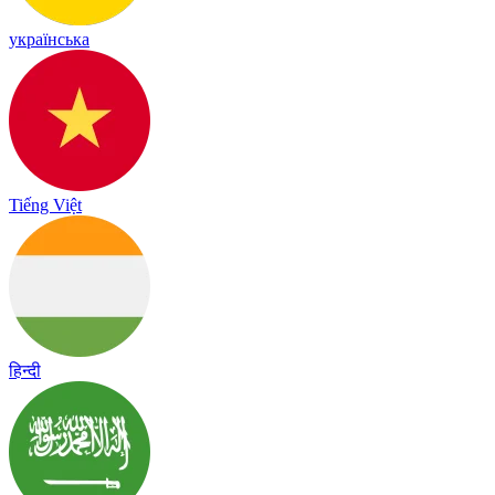
українська
Tiếng Việt
हिन्दी