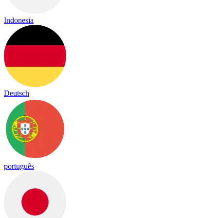
Indonesia
Deutsch
português