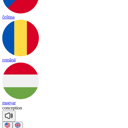
čeština
română
magyar
con
cep
tion