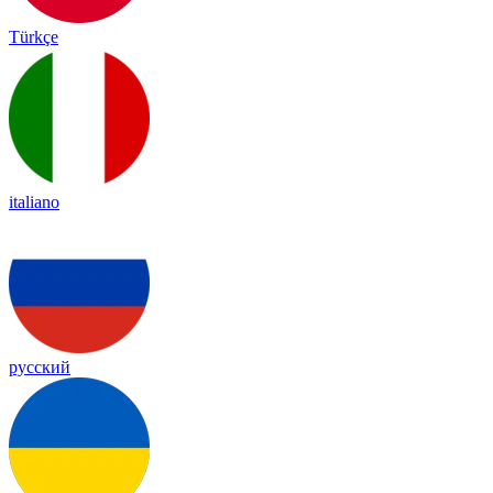
Türkçe
italiano
русский