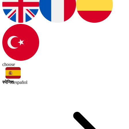
choose
स्पेनिश
español