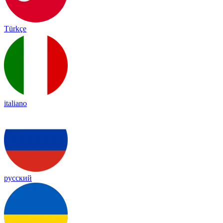
Türkçe
italiano
русский