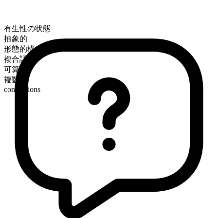
有生性の状態
抽象的
形態的構成
複合語
可算
複数形
conceptions