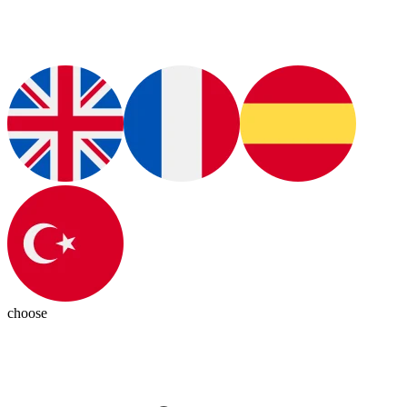
choose