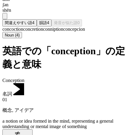
ʃən
shēn
間違えやすい語
4
韻語
4
発音が似た語
0
concoction
concretion
conniption
concepcion
Noun
(
4
)
英語での「conception」の定
義と意味
Conception
名詞
01
概念
,
アイデア
a notion or idea formed in the mind, representing a general
understanding or mental image of something