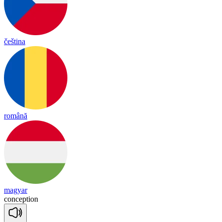
čeština
română
magyar
con
cep
tion