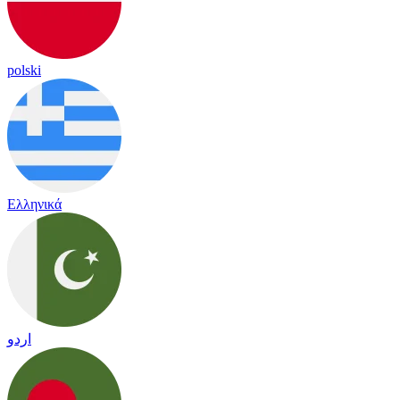
polski
Ελληνικά
اردو