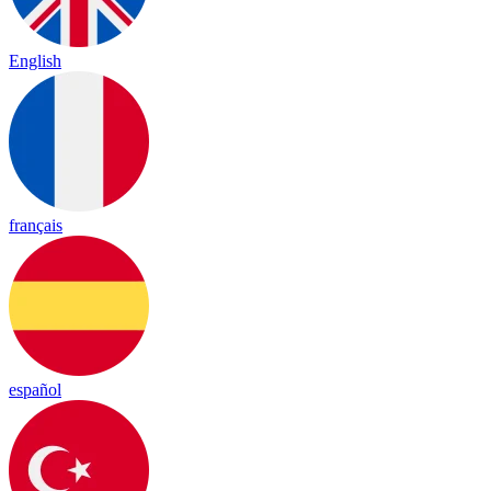
English
français
español