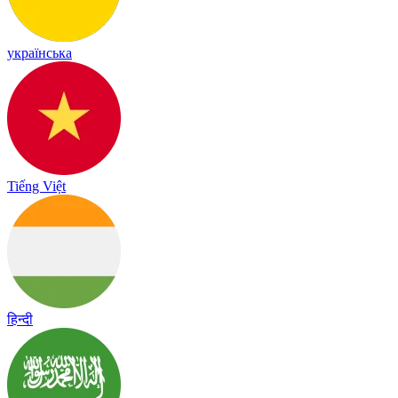
українська
Tiếng Việt
हिन्दी