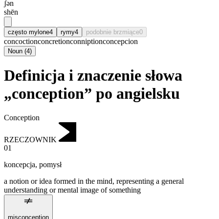
ʃən
shēn
często mylone
4
rymy
4
podobnie brzmiące
0
concoction
concretion
conniption
concepcion
Noun
(
4
)
Definicja i znaczenie słowa
„conception” po angielsku
Conception
RZECZOWNIK
01
koncepcja
,
pomysł
a notion or idea formed in the mind, representing a general
understanding or mental image of something
misconception