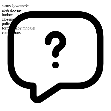
status żywotności
abstrakcyjny
budowa morfologiczna
złożenie
policzalny
forma liczby mnogiej
conceptions