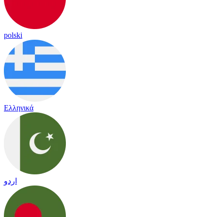
polski
Ελληνικά
اردو