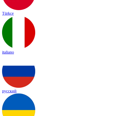
Türkçe
italiano
русский