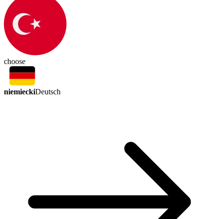
choose
niemiecki
Deutsch