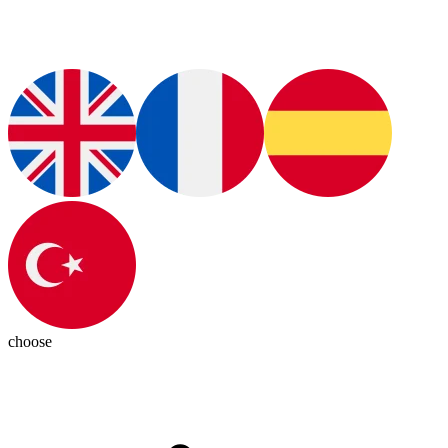
choose