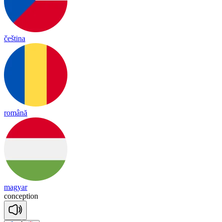
čeština
română
magyar
con
cep
tion