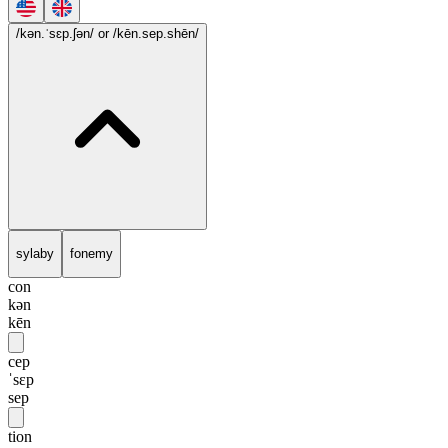
/kən.ˈsɛp.ʃən/
or /kēn.sep.shēn/
sylaby
fonemy
con
kən
kēn
cep
ˈsɛp
sep
tion