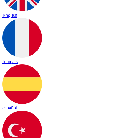
English
français
español