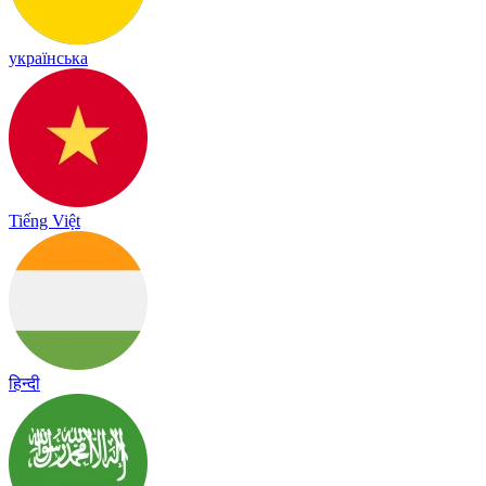
українська
Tiếng Việt
हिन्दी