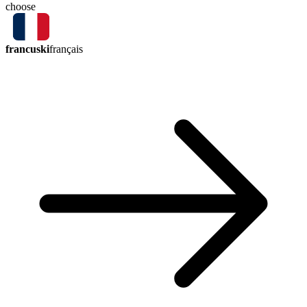
choose
francuski
français