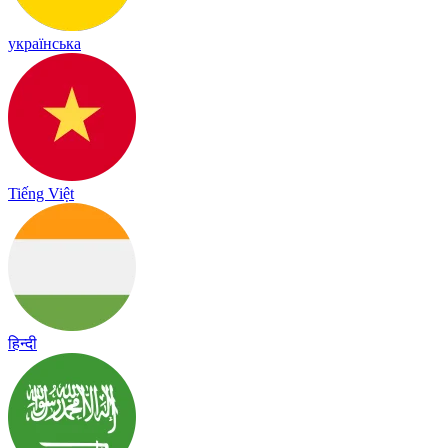
українська
Tiếng Việt
हिन्दी