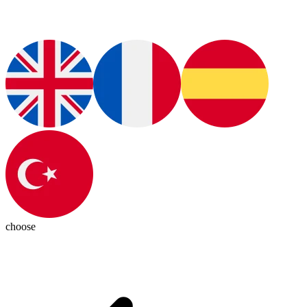
choose