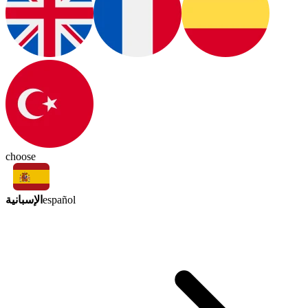
choose
الإسبانية
español