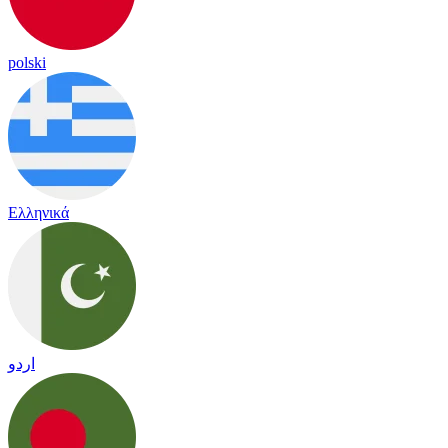
polski
Ελληνικά
اردو