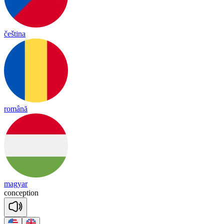
čeština
română
magyar
con
cep
tion