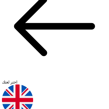
اختر لغتك