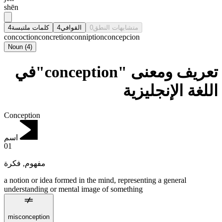
shēn
4
كلمات ملتبسة
4
القوافي
0
متشابهات النطق
concoction
concretion
conniption
concepcion
Noun
(
4
)
تعريف ومعنى "conception"في
اللغة الإنجليزية
Conception
اسم
01
فكرة
,
مفهوم
a notion or idea formed in the mind, representing a general
understanding or mental image of something
misconception