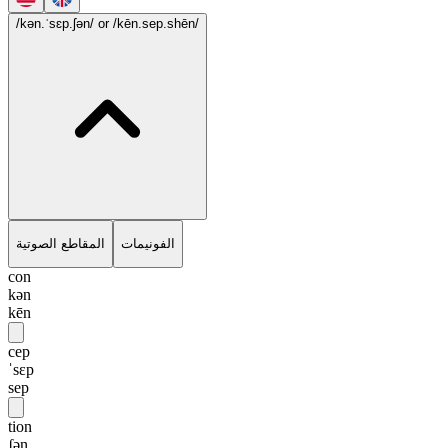
/kən.ˈsɛp.ʃən/
or /kēn.sep.shēn/
الفونيمات
المقاطع الصوتية
con
kən
kēn
cep
ˈsɛp
sep
tion
ʃən