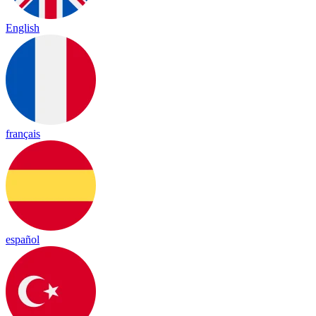
English
français
español