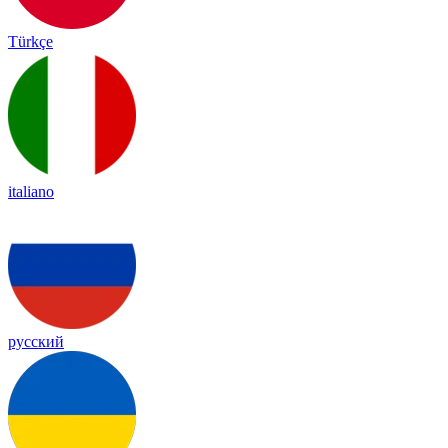
Türkçe
italiano
русский