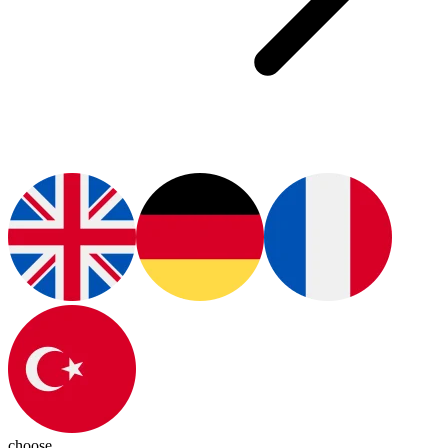
choose