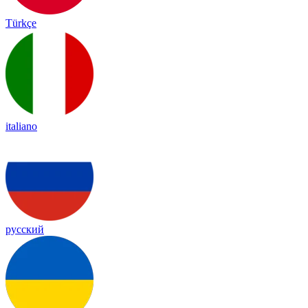
Türkçe
italiano
русский