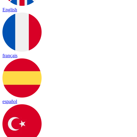
English
français
español