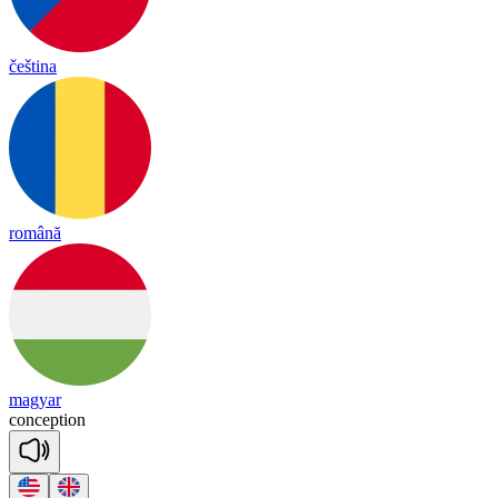
čeština
română
magyar
con
cep
tion