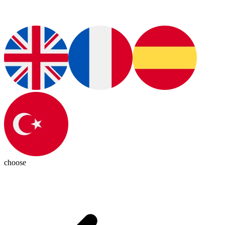
choose