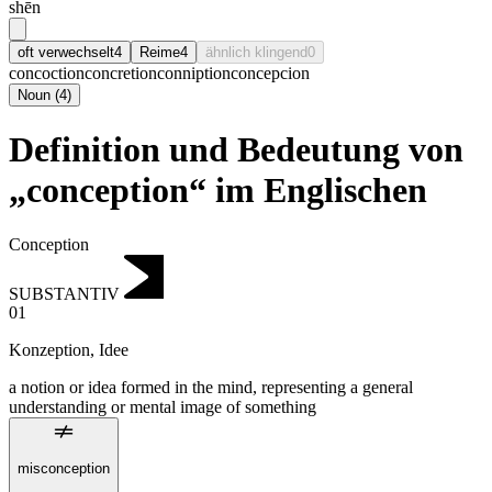
shēn
oft verwechselt
4
Reime
4
ähnlich klingend
0
concoction
concretion
conniption
concepcion
Noun
(
4
)
Definition und Bedeutung von
„conception“ im Englischen
Conception
SUBSTANTIV
01
Konzeption
,
Idee
a notion or idea formed in the mind, representing a general
understanding or mental image of something
misconception