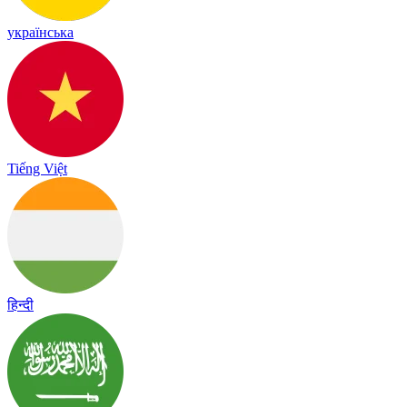
українська
Tiếng Việt
हिन्दी