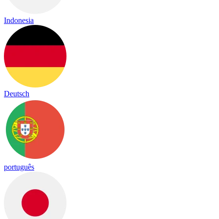
Indonesia
Deutsch
português