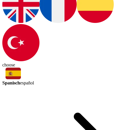
choose
Spanisch
español