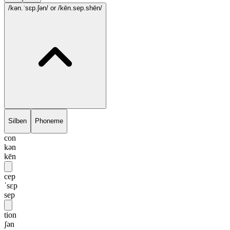
/kən.ˈsɛp.ʃən/
or /kēn.sep.shēn/
Silben
Phoneme
con
kən
kēn
cep
ˈsɛp
sep
tion
ʃən