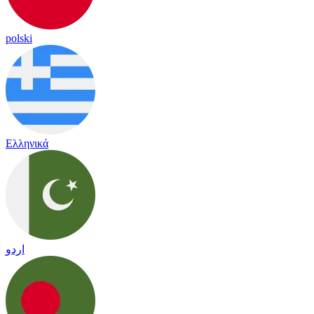
polski
Ελληνικά
اردو