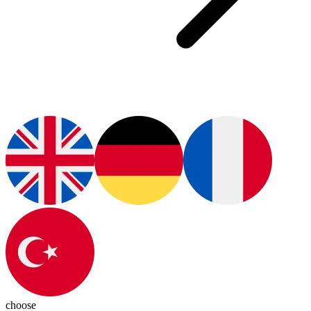
choose