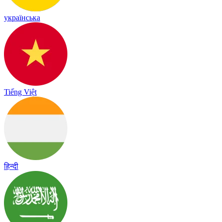
українська
Tiếng Việt
हिन्दी