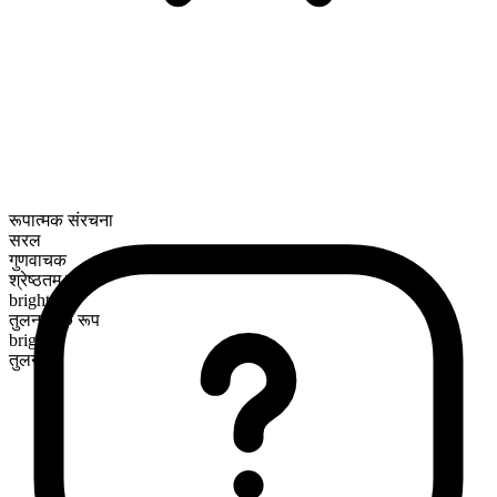
रूपात्मक संरचना
सरल
गुणवाचक
श्रेष्ठतम रूप
brightest
तुलनात्मक रूप
brighter
तुलनीय