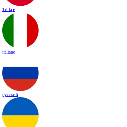
Türkçe
italiano
русский