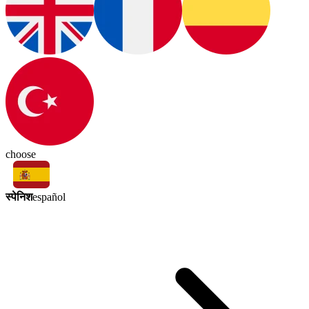
choose
स्पेनिश
español