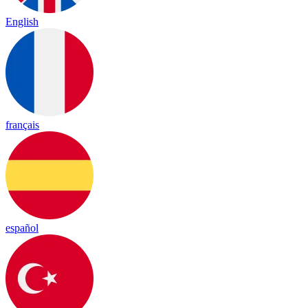
English
français
español