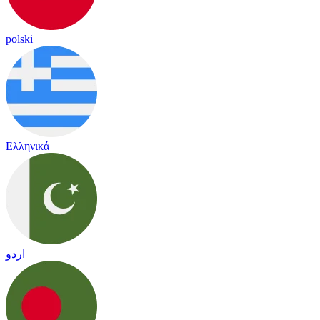
polski
Ελληνικά
اردو