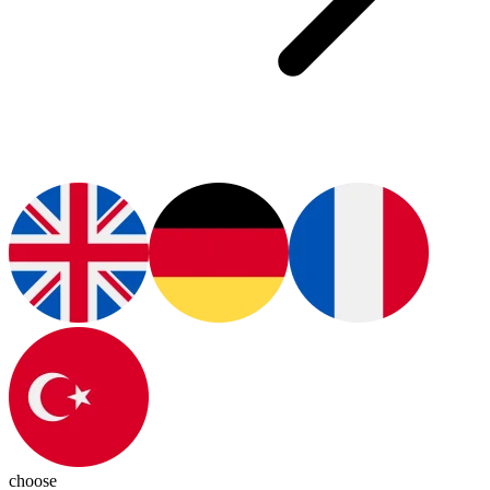
choose