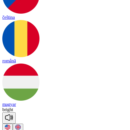
čeština
română
magyar
bright