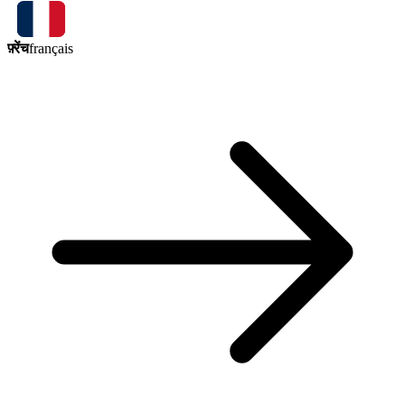
फ़्रेंच
français