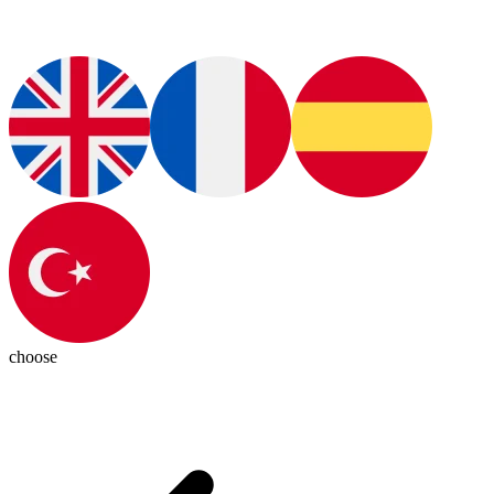
choose