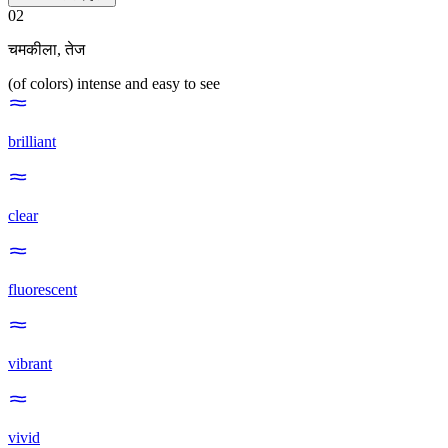
02
चमकीला
,
तेज
(of colors) intense and easy to see
brilliant
clear
fluorescent
vibrant
vivid