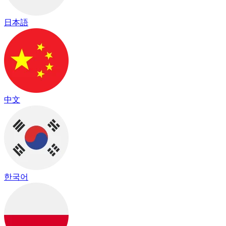
日本語
中文
한국어