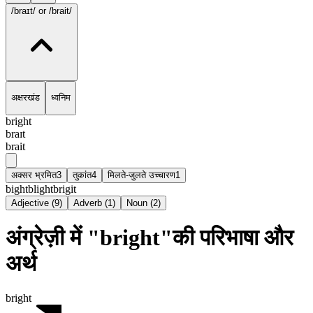
/braɪt/
or /brait/
अक्षरखंड
ध्वनिम
bright
braɪt
brait
अक्सर भ्रमित
3
तुकांत
4
मिलते-जुलते उच्चारण
1
bight
blight
brigit
Adjective
(
9
)
Adverb
(
1
)
Noun
(
2
)
अंग्रेज़ी में "bright"की परिभाषा और
अर्थ
bright