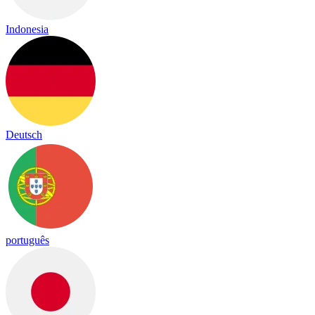
Indonesia
Deutsch
português