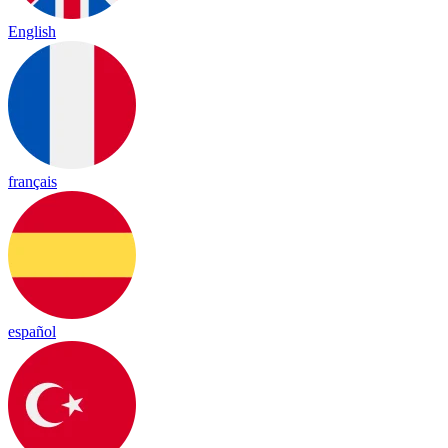
English
français
español