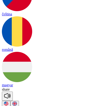
čeština
română
magyar
share