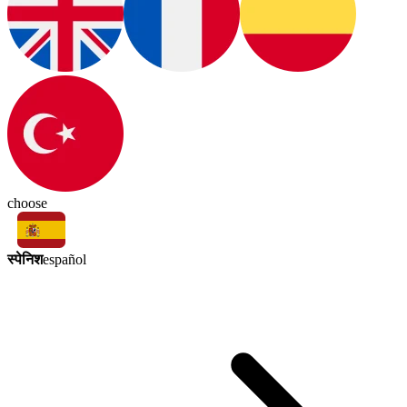
choose
स्पेनिश
español