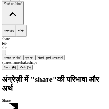
/ʃeə/
or /she/
अक्षरखंड
ध्वनिम
share
ʃeə
she
अक्सर भ्रमित
4
तुकांत
4
मिलते-जुलते उच्चारण
4
spare
shame
shake
shape
Noun
(
6
)
Verb
(
5
)
अंग्रेज़ी में "share"की परिभाषा और
अर्थ
Share