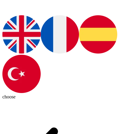
choose