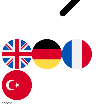
choose