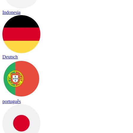
Indonesia
Deutsch
português