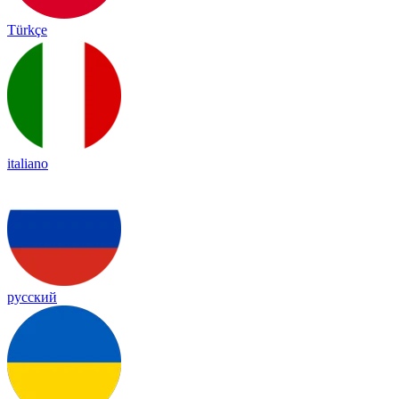
Türkçe
italiano
русский