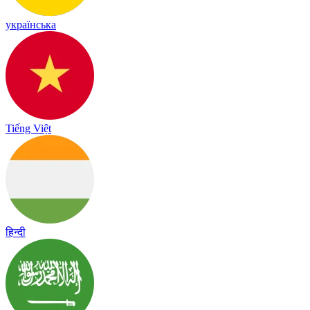
українська
Tiếng Việt
हिन्दी