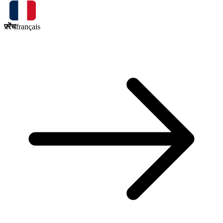
फ़्रेंच
français