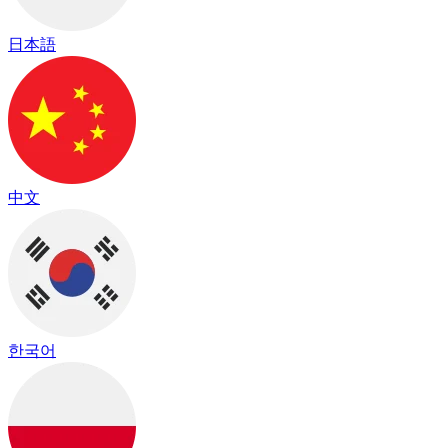
日本語
中文
한국어