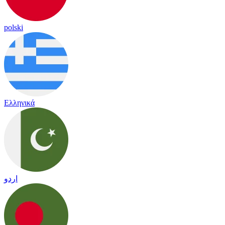
polski
Ελληνικά
اردو