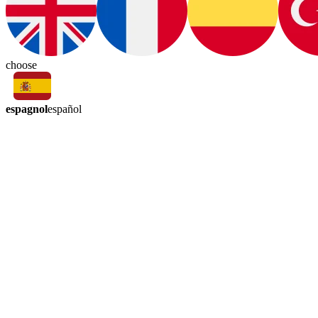
choose
espagnol
español