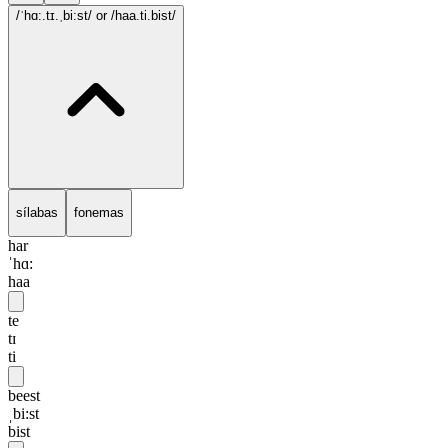
/ˈhɑ:.tɪ.ˌbi:st/
or /haa.ti.bist/
sílabas
fonemas
har
ˈhɑ:
haa
te
tɪ
ti
beest
ˌbi:st
bist