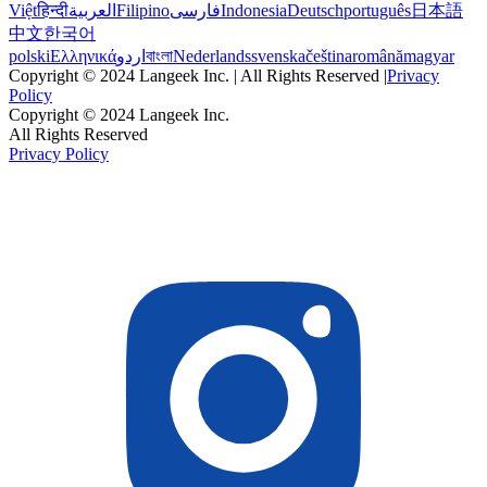
Việt
हिन्दी
العربية
Filipino
فارسی
Indonesia
Deutsch
português
日本語
中文
한국어
polski
Ελληνικά
اردو
বাংলা
Nederlands
svenska
čeština
română
magyar
Copyright © 2024 Langeek Inc. | All Rights Reserved |
Privacy
Policy
Copyright © 2024 Langeek Inc.
All Rights Reserved
Privacy Policy