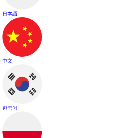
日本語
中文
한국어