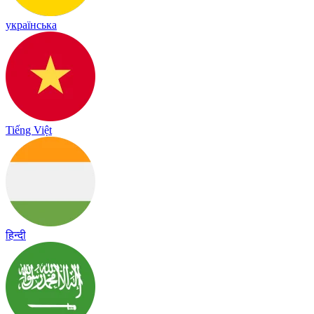
українська
Tiếng Việt
हिन्दी