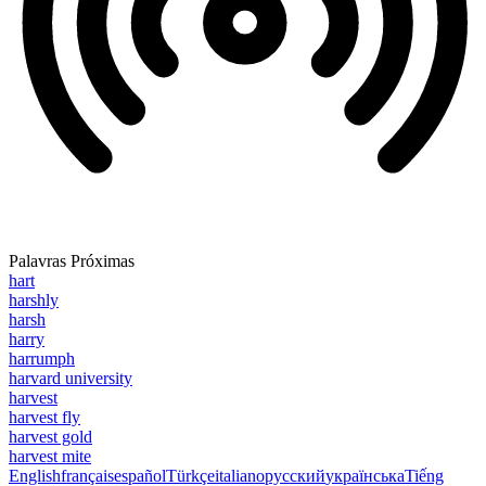
Palavras Próximas
hart
harshly
harsh
harry
harrumph
harvard university
harvest
harvest fly
harvest gold
harvest mite
English
français
español
Türkçe
italiano
русский
українська
Tiếng