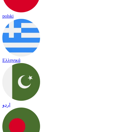
polski
Ελληνικά
اردو