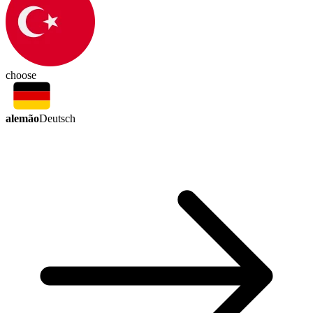
choose
alemão
Deutsch