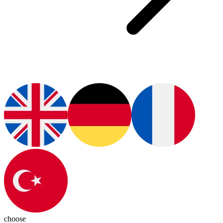
choose