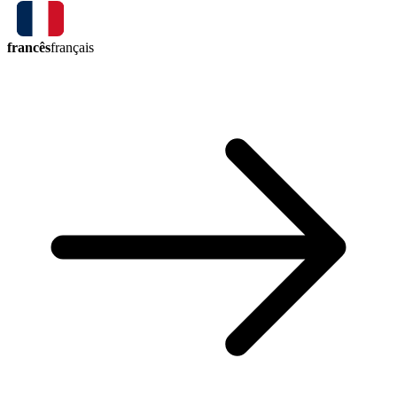
francês
français