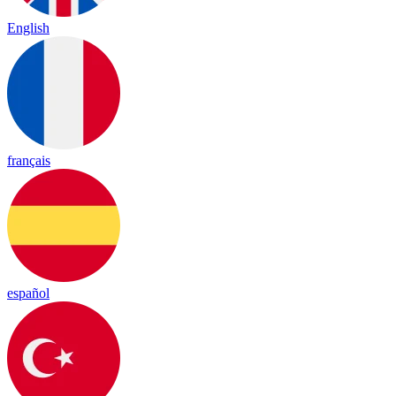
English
français
español