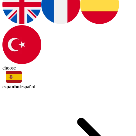
choose
espanhol
español