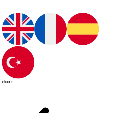
choose