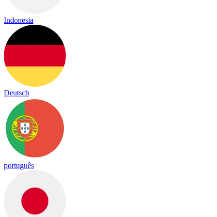
Indonesia
Deutsch
português