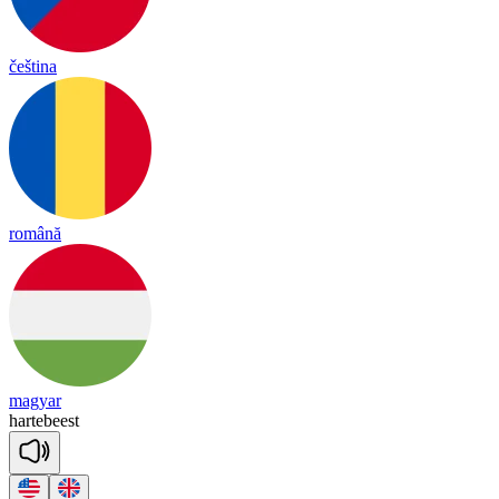
čeština
română
magyar
har
te
beest