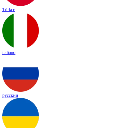
Türkçe
italiano
русский