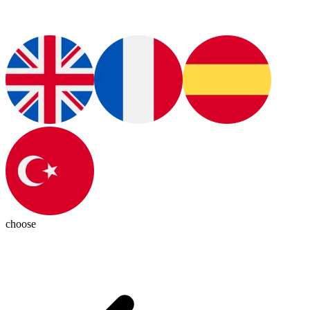
choose