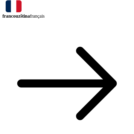
francouzština
français