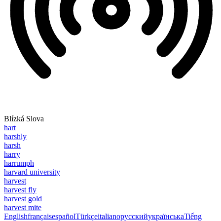
Blízká Slova
hart
harshly
harsh
harry
harrumph
harvard university
harvest
harvest fly
harvest gold
harvest mite
English
français
español
Türkçe
italiano
русский
українська
Tiếng