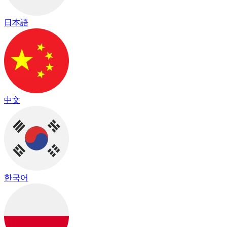
日本語
中文
한국어