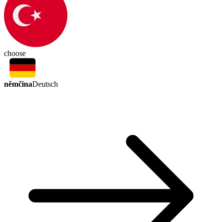
choose
němčina
Deutsch