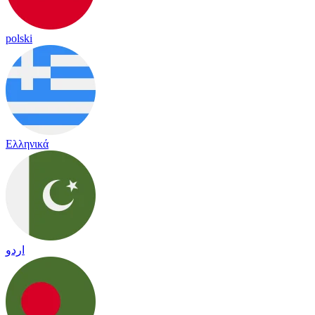
polski
Ελληνικά
اردو