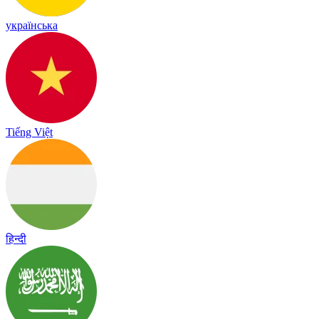
українська
Tiếng Việt
हिन्दी