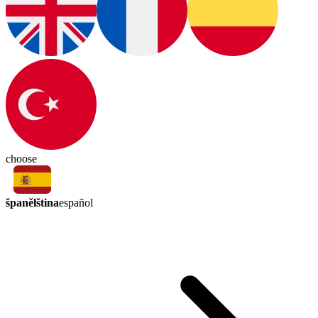
choose
španělština
español