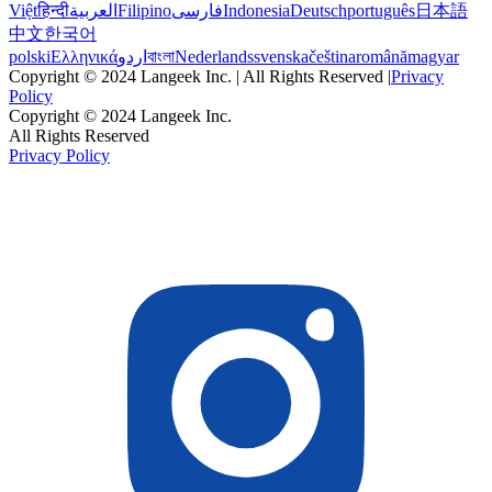
Việt
हिन्दी
العربية
Filipino
فارسی
Indonesia
Deutsch
português
日本語
中文
한국어
polski
Ελληνικά
اردو
বাংলা
Nederlands
svenska
čeština
română
magyar
Copyright © 2024 Langeek Inc. | All Rights Reserved |
Privacy
Policy
Copyright © 2024 Langeek Inc.
All Rights Reserved
Privacy Policy