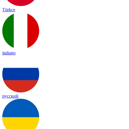
Türkçe
italiano
русский