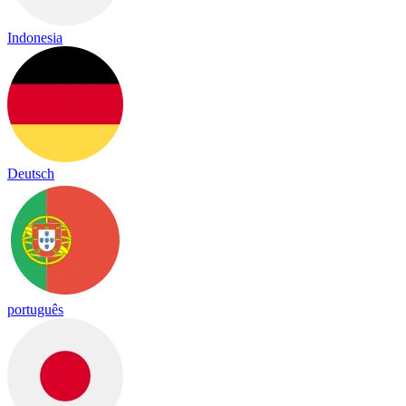
Indonesia
Deutsch
português