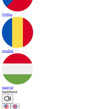
čeština
română
magyar
har
te
beest