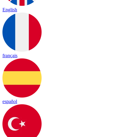
English
français
español