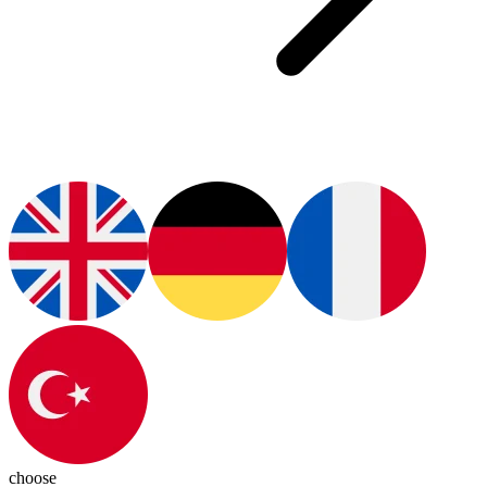
choose