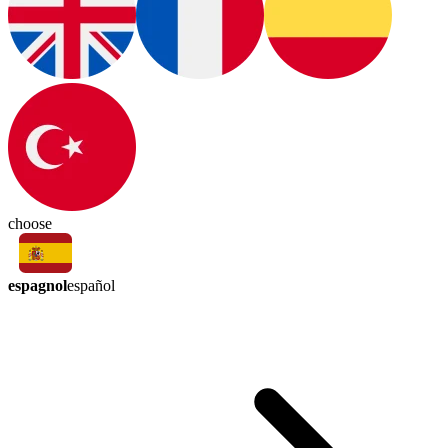
choose
espagnol
español