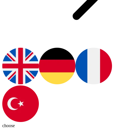
choose