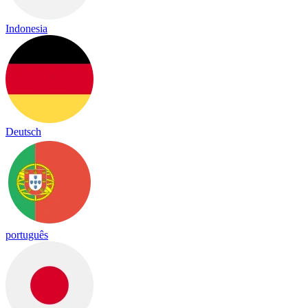
Indonesia
Deutsch
português