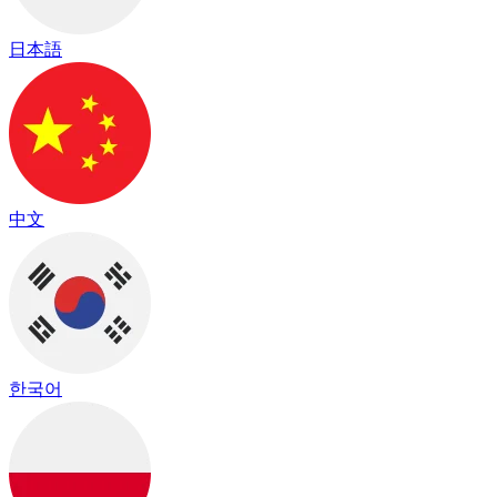
日本語
中文
한국어