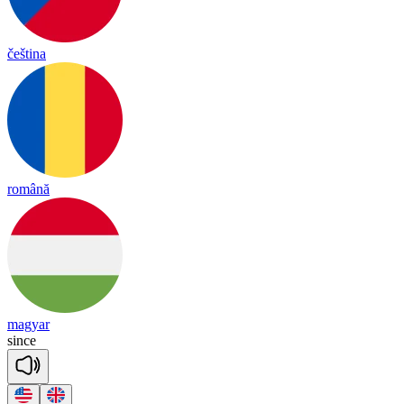
čeština
română
magyar
since