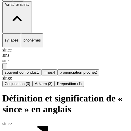
/sɪns/
or /sins/
syllabes
phonèmes
since
sɪns
sins
souvent confondus
1
rimes
4
prononciation proche
2
singe
Conjunction
(
3
)
Adverb
(
3
)
Preposition
(
1
)
Définition et signification de «
since » en anglais
since