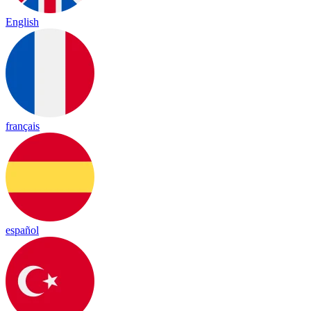
English
français
español