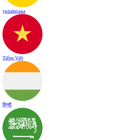
українська
Tiếng Việt
हिन्दी