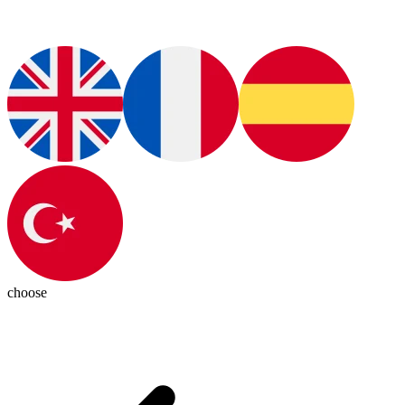
choose