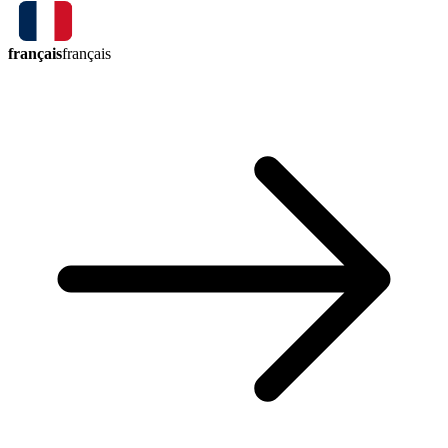
français
français