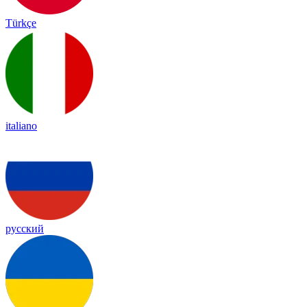
Türkçe
italiano
русский