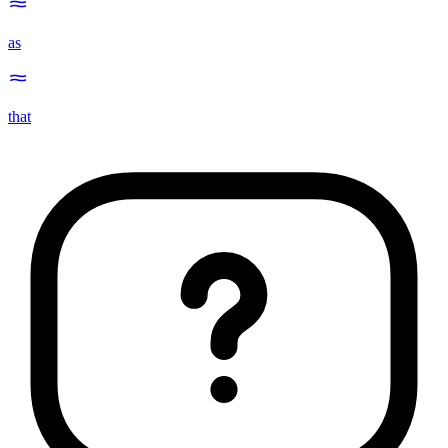
as
that