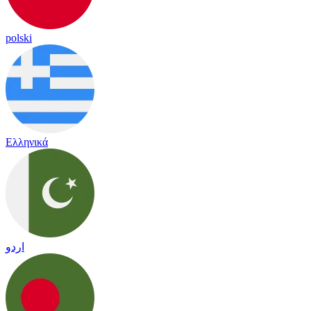
polski
Ελληνικά
اردو