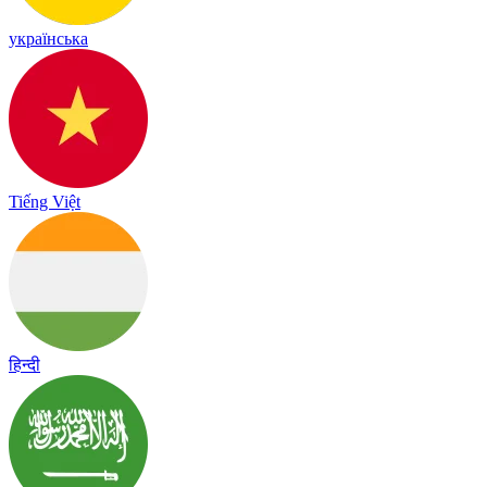
українська
Tiếng Việt
हिन्दी