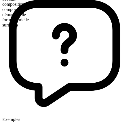
composition morphologique
composé
dénombrable
forme plurielle
surmises
Exemples