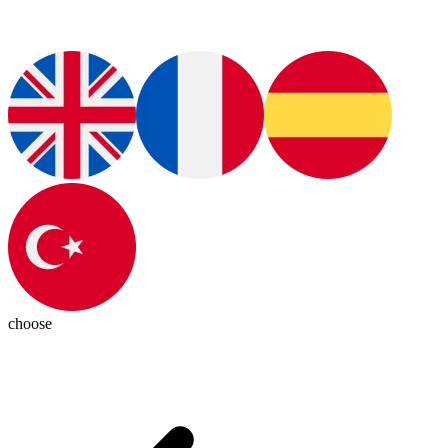
choose