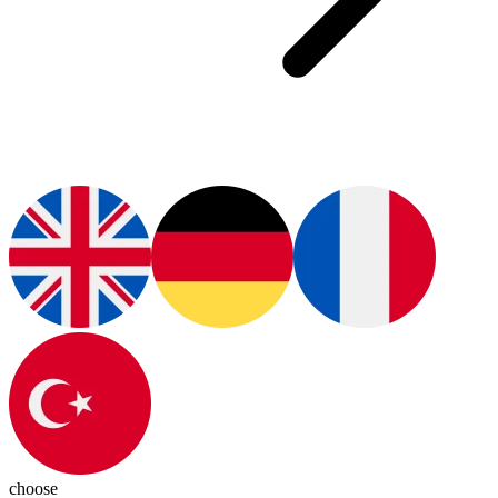
choose