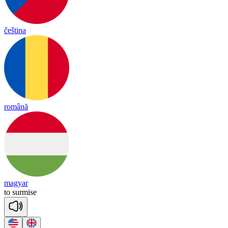
čeština
română
magyar
to
sur
mise