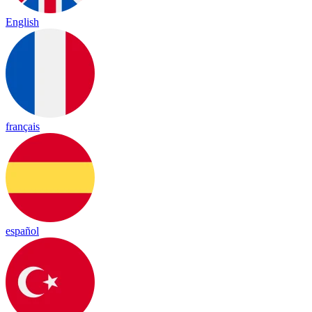
English
français
español