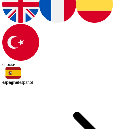
choose
espagnol
español