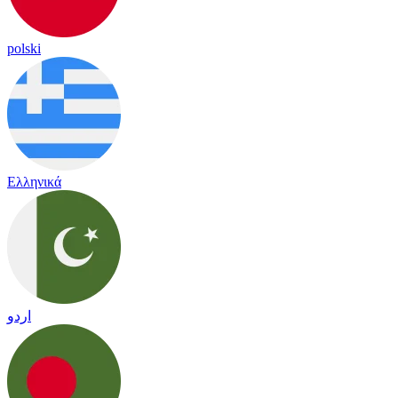
polski
Ελληνικά
اردو