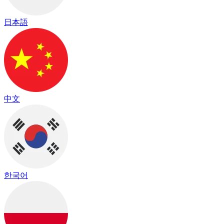
日本語
中文
한국어