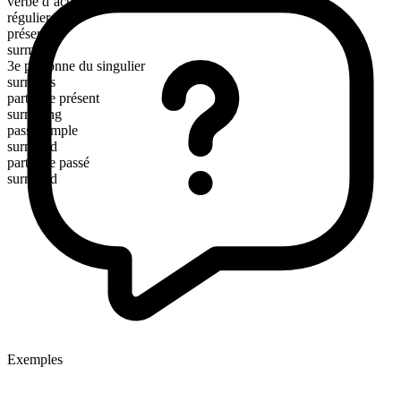
verbe d’action
régulier
présent
surmise
3e personne du singulier
surmises
participe présent
surmising
passé simple
surmised
participe passé
surmised
Exemples