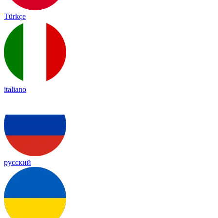
Türkçe
italiano
русский