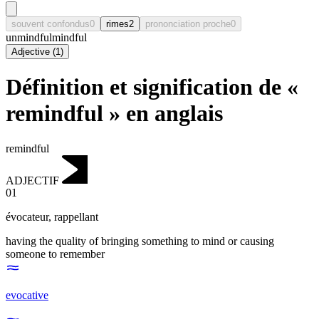
souvent confondus
0
rimes
2
prononciation proche
0
unmindful
mindful
Adjective
(
1
)
Définition et signification de «
remindful » en anglais
remindful
ADJECTIF
01
évocateur
,
rappellant
having the quality of bringing something to mind or causing
someone to remember
evocative