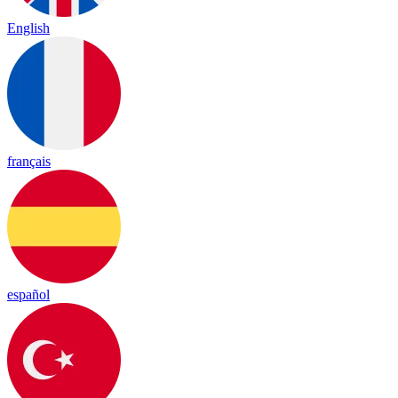
English
français
español