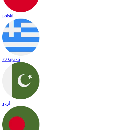
polski
Ελληνικά
اردو