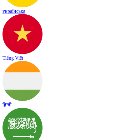
українська
Tiếng Việt
हिन्दी