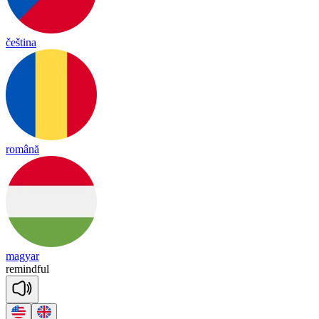
čeština
română
magyar
re
mind
ful