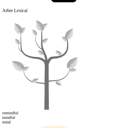
Arbre Lexical
re
mindful
mind
ful
mind