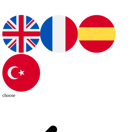
choose