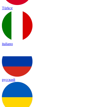
Türkçe
italiano
русский