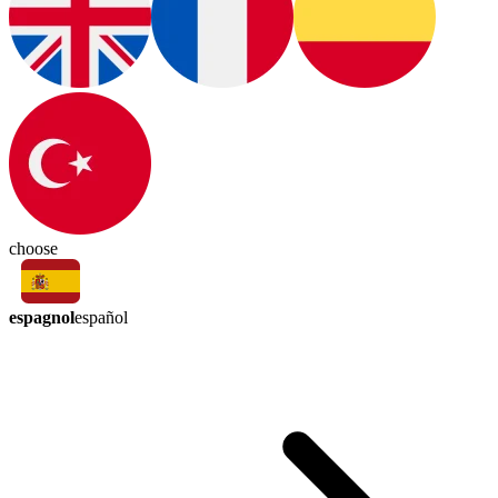
choose
espagnol
español