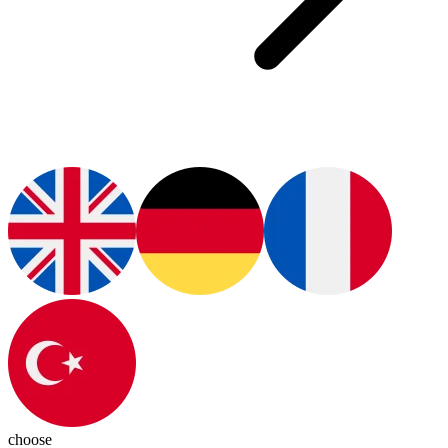
choose