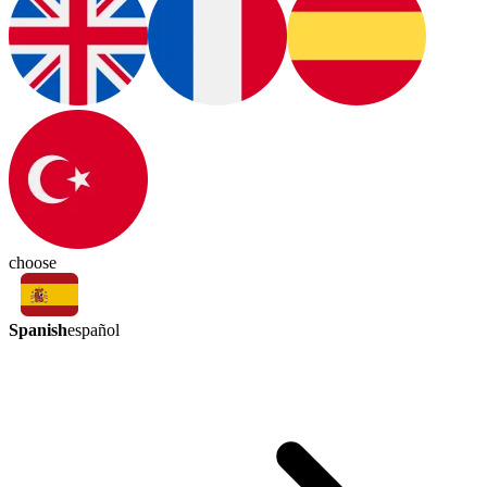
choose
Spanish
español