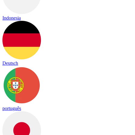
Indonesia
Deutsch
português