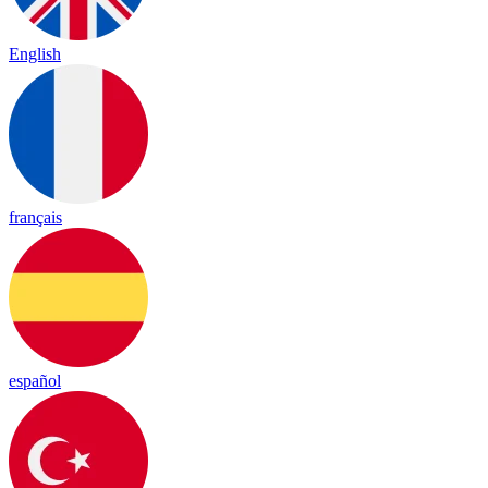
English
français
español