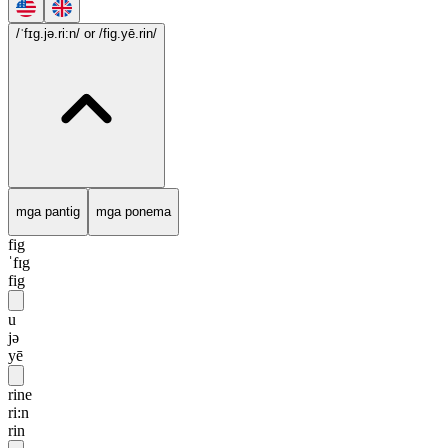
/ˈfɪg.jə.ri:n/
or /fig.yē.rin/
mga pantig
mga ponema
fig
ˈfɪg
fig
u
jə
yē
rine
ri:n
rin