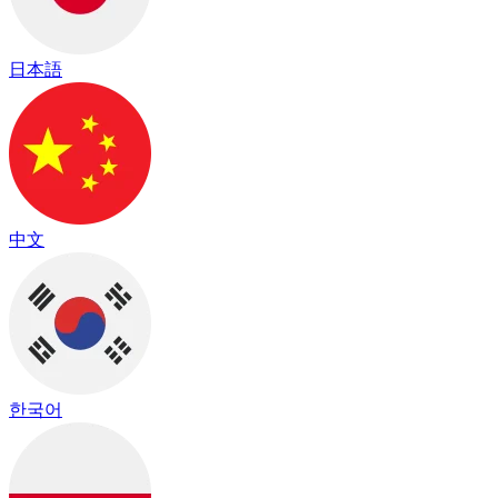
日本語
中文
한국어