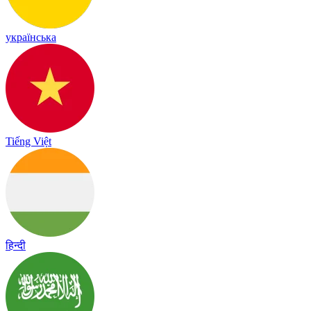
українська
Tiếng Việt
हिन्दी