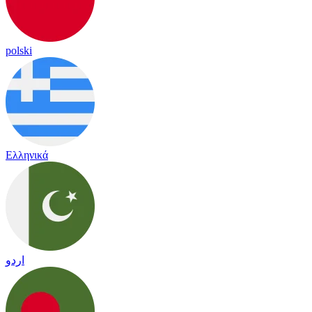
polski
Ελληνικά
اردو