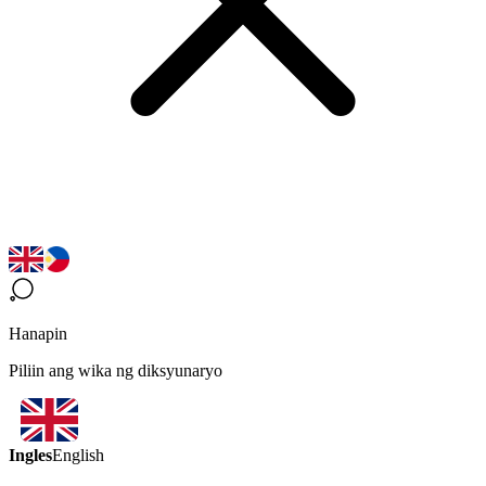
Hanapin
Piliin ang wika ng diksyunaryo
Ingles
English