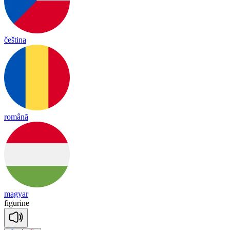
čeština
română
magyar
fig
u
rine