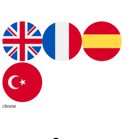
choose