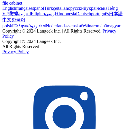
file cabinet
English
français
español
Türkçe
italiano
русский
українська
Tiếng
Việt
हिन्दी
العربية
Filipino
فارسی
Indonesia
Deutsch
português
日本語
中文
한국어
polski
Ελληνικά
اردو
বাংলা
Nederlands
svenska
čeština
română
magyar
Copyright © 2024 Langeek Inc. | All Rights Reserved |
Privacy
Policy
Copyright © 2024 Langeek Inc.
All Rights Reserved
Privacy Policy