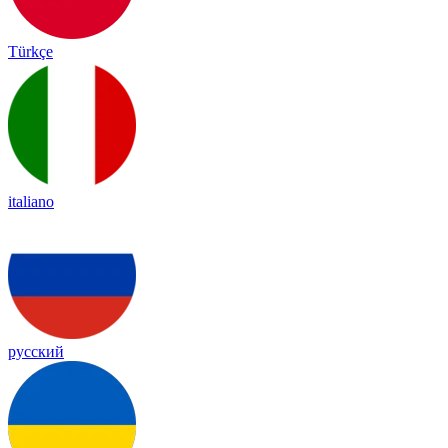
Türkçe
italiano
русский