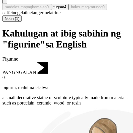
madalas mapagkamalan
0
tugma
4
halos magkatunog
0
caffeine
gelatine
tangerine
latrine
Noun
(
1
)
Kahulugan at ibig sabihin ng
"figurine"sa English
Figurine
PANGNGALAN
01
pigurin
,
maliit na istatwa
a small decorative statue or sculpture typically made from materials
such as porcelain, ceramic, wood, or resin