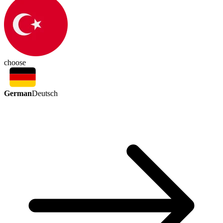
choose
German
Deutsch