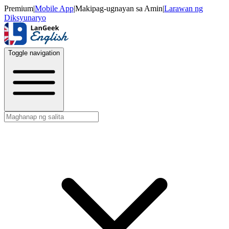
Premium
|
Mobile App
|
Makipag-ugnayan sa Amin
|
Larawan ng
Diksyunaryo
Toggle navigation